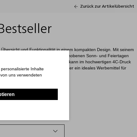
Zurück zur Artikelübersicht
estseller
t Übersicht und Funktionalität in einem kompakten Design. Mit seinem
en Typografie und farbig hervorgehobenen Sonn- und Feiertagen
nisation. Die großzügige Werbefläche kann im hochwertigen 4C-Druck
„Made in Germany“, ist dieser Kalender ein ideales Werbemittel für
ersonalisierte Inhalte
n von uns verwendeten
ptieren
e