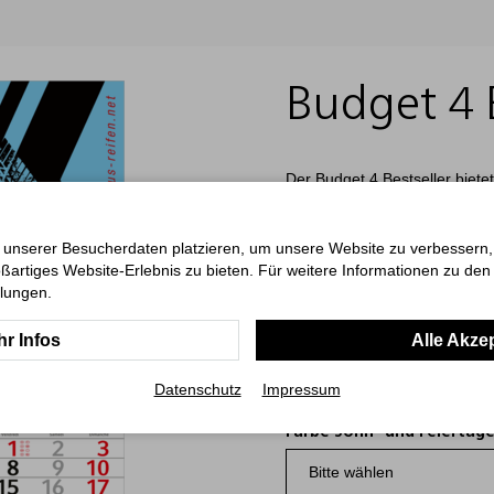
Budget 4 B
Der Budget 4 Bestseller biete
4-Monatskalendarium, modern
sorgt er für eine klare Orga
individuell gestaltet werden. 
 unserer Besucherdaten platzieren, um unsere Website zu verbessern, p
Unternehmen.
ßartiges Website-Erlebnis zu bieten. Für weitere Informationen zu de
llungen.
Art.-Nr.: 00030500.BFSC
r Infos
Alle Akze
Angebot konfigurieren
Datenschutz
Impressum
Farbe Sonn- und Feiertag