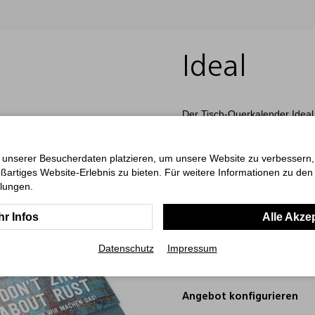
Ideal
Der Tisch-Querkalender Ideal 
individuelle Gestaltungsmögl
bietet er eine praktische Wo
(D/GB/F) hebt Sonn- und Feie
 unserer Besucherdaten platzieren, um unsere Website zu verbessern, p
8 bis 21 Uhr auf dem unteren
ßartiges Website-Erlebnis zu bieten. Für weitere Informationen zu de
oberen Blatt. Der Kalender ist
llungen.
Umfangreiche Veredelungsmögli
für professionelle und nach
r Infos
Alle Akze
ab 50 Stück
Datenschutz
Impressum
Art.-Nr.: 0021
Angebot konfigurieren