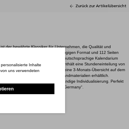
Zurück zur Artikelübersicht
ist der bewährte Klassiker für Unternehmen, die Qualität und
ichkeiten schätzen. Mit einem großzügigen Format und 112 Seiten
chenübersicht auf zwei Seiten. Das deutschsprachige Kalendarium
rtage in Rot (HKS 14) hervor und enthält eine Stundeneinteilung von
ersonalisierte Inhalte
 Blatt sowie einen Notizbereich und eine 3-Monats-Übersicht auf dem
n von uns verwendeten
 in einer Vielzahl hochwertiger Einbandmaterialien erhältlich.
chkeiten ermöglichen eine vollständige Individualisierung. Perfekt
haltige Werbekampagnen – „Made in Germany“.
ptieren