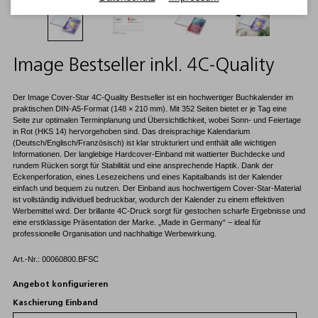
Image Bestseller inkl. 4C-Quality
Der Image Cover-Star 4C-Quality Bestseller ist ein hochwertiger Buchkalender im
praktischen DIN-A5-Format (148 × 210 mm). Mit 352 Seiten bietet er je Tag eine
Seite zur optimalen Terminplanung und Übersichtlichkeit, wobei Sonn- und Feiertage
in Rot (HKS 14) hervorgehoben sind. Das dreisprachige Kalendarium
(Deutsch/Englisch/Französisch) ist klar strukturiert und enthält alle wichtigen
Informationen. Der langlebige Hardcover-Einband mit wattierter Buchdecke und
rundem Rücken sorgt für Stabilität und eine ansprechende Haptik. Dank der
Eckenperforation, eines Lesezeichens und eines Kapitalbands ist der Kalender
einfach und bequem zu nutzen. Der Einband aus hochwertigem Cover-Star-Material
ist vollständig individuell bedruckbar, wodurch der Kalender zu einem effektiven
Werbemittel wird. Der brillante 4C-Druck sorgt für gestochen scharfe Ergebnisse und
eine erstklassige Präsentation der Marke. „Made in Germany“ – ideal für
professionelle Organisation und nachhaltige Werbewirkung.
Art.-Nr.: 00060800.BFSC
Angebot konfigurieren
Kaschierung Einband