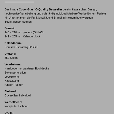
Der
Image Cover-Star 4C-Quality Bestseller
vereint klassisches Design,
hochwertige Verarbeitung und vollständig individualisierbare Werbeflächen. Perfekt
für Unternehmen, die Funktionalität und Branding in einem hochwertigen
Buchkalender suchen.
Format:
148 × 210 mm gesamt (DIN A5)
142 × 205 mm Kalenderblock
Kalendarium:
Deutsch 3sprachig D/GB/F
Umfang:
352 Seiten
Verarbeitung:
Hardcover mit wattierter Buchdecke
Eckenperforation
Lesezeichen
Kapitalband
runder Rücken
Einband:
Cover-Star individuell
Werbefläche:
kompletter Einband
Druck: