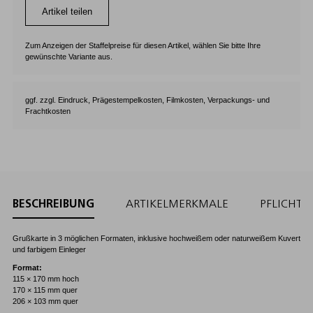
Artikel teilen
Zum Anzeigen der Staffelpreise für diesen Artikel, wählen Sie bitte Ihre
gewünschte Variante aus.
ggf. zzgl. Eindruck, Prägestempelkosten, Filmkosten, Verpackungs- und
Frachtkosten
BESCHREIBUNG
ARTIKELMERKMALE
PFLICHT
Grußkarte in 3 möglichen Formaten, inklusive hochweißem oder naturweißem Kuvert
und farbigem Einleger
Format:
115 × 170 mm hoch
170 × 115 mm quer
206 × 103 mm quer