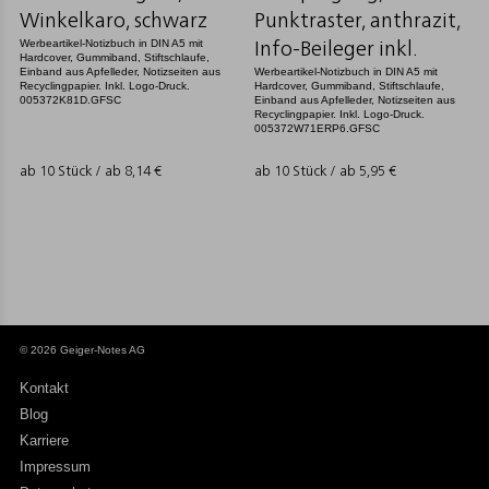
Winkelkaro, schwarz
Punktraster, anthrazit,
Werbeartikel-Notizbuch in DIN A5 mit
Info-Beileger inkl.
Hardcover, Gummiband, Stiftschlaufe,
Einband aus Apfelleder, Notizseiten aus
Werbeartikel-Notizbuch in DIN A5 mit
Recyclingpapier. Inkl. Logo-Druck.
Hardcover, Gummiband, Stiftschlaufe,
005372K81D.GFSC
Einband aus Apfelleder, Notizseiten aus
Recyclingpapier. Inkl. Logo-Druck.
005372W71ERP6.GFSC
ab 10 Stück / ab
8,14
€
ab 10 Stück / ab
5,95
€
© 2026 Geiger-Notes AG
Kontakt
Blog
Karriere
Impressum