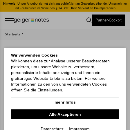
er
Hinweis:
Unser Angebot richtet sich ausschließlich an Gewerbetreibende, Unternehmer
H
und Freiberufler im Sinne des § 14 BGB. Kein Verkauf an Privatpersonen.
Partner-Cockpit
Startseite
/
Wir verwenden Cookies
Wir können diese zur Analyse unserer Besucherdaten
platzieren, um unsere Website zu verbessern,
personalisierte Inhalte anzuzeigen und Ihnen ein
großartiges Website-Erlebnis zu bieten. Für weitere
Informationen zu den von uns verwendeten Cookies
öffnen Sie die Einstellungen.
mehr Infos
Alle Akzeptieren
Match-Book Natura
Manegr Register,
Bestseller, A4,
Appleorganic
Datenschutz
Impressum