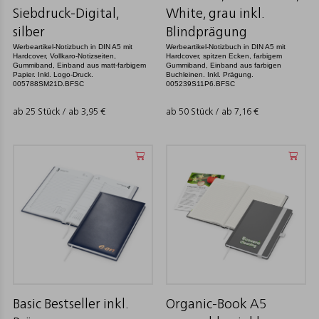
Siebdruck-Digital,
White, grau inkl.
silber
Blindprägung
Werbeartikel-Notizbuch in DIN A5 mit
Werbeartikel-Notizbuch in DIN A5 mit
Hardcover, Vollkaro-Notizseiten,
Hardcover, spitzen Ecken, farbigem
Gummiband, Einband aus matt-farbigem
Gummiband, Einband aus farbigen
Papier. Inkl. Logo-Druck.
Buchleinen. Inkl. Prägung.
005788SM21D.BFSC
005239S11P6.BFSC
ab 25 Stück / ab
3,95
€
ab 50 Stück / ab
7,16
€
Basic Bestseller inkl.
Organic-Book A5