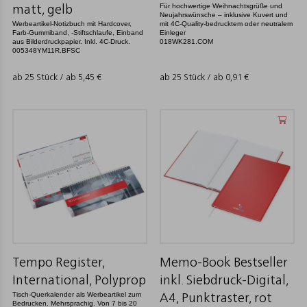
Für hochwertige Weihnachtsgrüße und
matt, gelb
Neujahrswünsche – inklusive Kuvert und
Werbeartikel-Notizbuch mit Hardcover,
mit 4C-Quality-bedrucktem oder neutralem
Farb-Gummiband, -Stiftschlaufe, Einband
Einleger
aus Bilderdruckpapier. Inkl. 4C-Druck.
018WK281.COM
005348YM11R.BFSC
ab 25 Stück / ab
5,45
€
ab 25 Stück / ab
0,91
€
Tempo Register,
Memo-Book Bestseller
International, Polyprop
inkl. Siebdruck-Digital,
Tisch-Querkalender als Werbeartikel zum
A4, Punktraster, rot
Bedrucken. Mehrsprachig. Von 7 bis 20