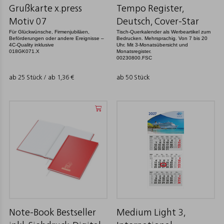
Grußkarte x.press
Tempo Register,
Motiv 07
Deutsch, Cover-Star
Für Glückwünsche, Firmenjubiläen,
Tisch-Querkalender als Werbeartikel zum
Beförderungen oder andere Ereignisse –
Bedrucken. Mehrsprachig. Von 7 bis 20
4C-Quality inklusive
Uhr. Mit 3-Monatsübersicht und
018GK071.X
Monatsregister.
00230800.FSC
ab 25 Stück / ab
1,36
€
ab 50 Stück
Note-Book Bestseller
Medium Light 3,