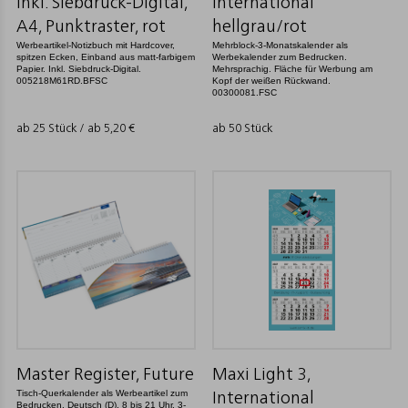
inkl. Siebdruck-Digital,
International
A4, Punktraster, rot
hellgrau/rot
Werbeartikel-Notizbuch mit Hardcover,
Mehrblock-3-Monatskalender als
spitzen Ecken, Einband aus matt-farbigem
Werbekalender zum Bedrucken.
Papier. Inkl. Siebdruck-Digital.
Mehrsprachig. Fläche für Werbung am
005218M61RD.BFSC
Kopf der weißen Rückwand.
00300081.FSC
ab 25 Stück / ab
5,20
€
ab 50 Stück
Master Register, Future
Maxi Light 3,
Tisch-Querkalender als Werbeartikel zum
International
Bedrucken. Deutsch (D). 8 bis 21 Uhr. 3-