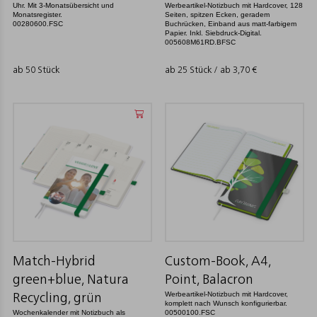
Uhr. Mit 3-Monatsübersicht und
Werbeartikel-Notizbuch mit Hardcover, 128
Monatsregister.
Seiten, spitzen Ecken, geradem
00280600.FSC
Buchrücken, Einband aus matt-farbigem
Papier. Inkl. Siebdruck-Digital.
005608M61RD.BFSC
ab 50 Stück
ab 25 Stück / ab
3,70
€
Match-Hybrid
Custom-Book, A4,
green+blue, Natura
Point, Balacron
Werbeartikel-Notizbuch mit Hardcover,
Recycling, grün
komplett nach Wunsch konfigurierbar.
Wochenkalender mit Notizbuch als
00500100.FSC