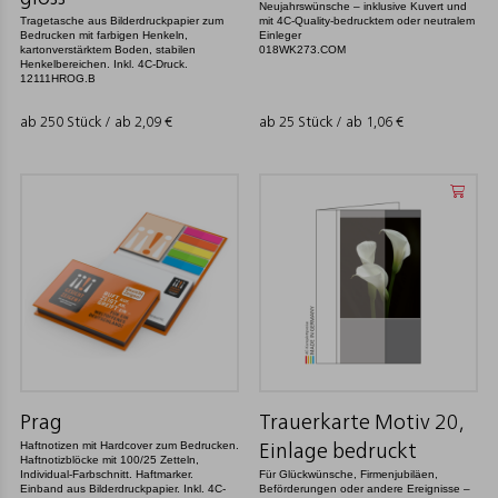
Neujahrswünsche – inklusive Kuvert und
Tragetasche aus Bilderdruckpapier zum
mit 4C-Quality-bedrucktem oder neutralem
Bedrucken mit farbigen Henkeln,
Einleger
kartonverstärktem Boden, stabilen
018WK273.COM
Henkelbereichen. Inkl. 4C-Druck.
12111HROG.B
ab 250 Stück / ab
2,09
€
ab 25 Stück / ab
1,06
€
Prag
Trauerkarte Motiv 20,
Haftnotizen mit Hardcover zum Bedrucken.
Einlage bedruckt
Haftnotizblöcke mit 100/25 Zetteln,
Individual-Farbschnitt. Haftmarker.
Für Glückwünsche, Firmenjubiläen,
Einband aus Bilderdruckpapier. Inkl. 4C-
Beförderungen oder andere Ereignisse –