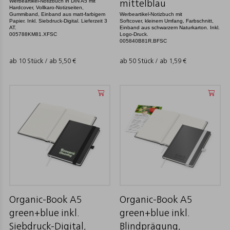
Werbeartikel-Notizbuch in DIN A5 mit
mittelblau
Hardcover, Vollkaro-Notizseiten,
Gummiband, Einband aus matt-farbigem
Werbeartikel-Notizbuch mit
Papier. Inkl. Siebdruck-Digital. Lieferzeit 3
Softcover, kleinem Umfang, Farbschnitt,
AT.
Einband aus schwarzem Naturkarton. Inkl.
005788KM81.XFSC
Logo-Druck.
005840B81R.BFSC
ab 10 Stück / ab
5,50
€
ab 50 Stück / ab
1,59
€
Organic-Book A5
Organic-Book A5
green+blue inkl.
green+blue inkl.
Siebdruck-Digital,
Blindprägung,