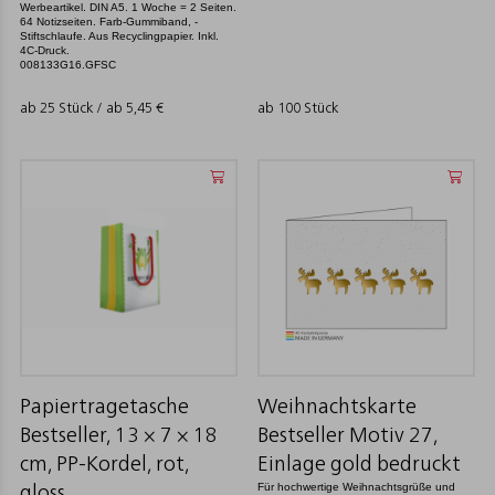
Werbeartikel. DIN A5. 1 Woche = 2 Seiten.
64 Notizseiten. Farb-Gummiband, -
Stiftschlaufe. Aus Recyclingpapier. Inkl.
4C-Druck.
008133G16.GFSC
ab 25 Stück / ab
5,45
€
ab 100 Stück
Papiertragetasche
Weihnachtskarte
Bestseller, 13 × 7 × 18
Bestseller Motiv 27,
cm, PP-Kordel, rot,
Einlage gold bedruckt
Für hochwertige Weihnachtsgrüße und
gloss