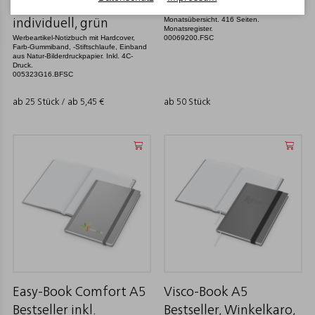
Buchkalender als Werbeartikel zum
Winkelkaro, White,
Bedrucken. 1 Tag = 1 Seite mit Notizen.
Monatsübersicht. 416 Seiten.
individuell, grün
Monatsregister.
Werbeartikel-Notizbuch mit Hardcover,
00069200.FSC
Farb-Gummiband, -Stiftschlaufe, Einband
aus Natur-Bilderdruckpapier. Inkl. 4C-
Druck.
005323G16.BFSC
ab 25 Stück / ab
5,45
€
ab 50 Stück
Easy-Book Comfort A5
Visco-Book A5
Bestseller inkl.
Bestseller, Winkelkaro,