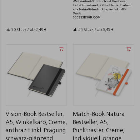
Werbeartikel-Notizbuch mit Hardcover,
Farb-Gummiband, -Stiftschlaufe, Einband
aus Natur-Bilderdruckpapier. Inkl. 4C-
Druck.
005333B56R.COM
ab 50 Stück / ab
2,49
€
ab 25 Stück / ab
5,45
€
Vision-Book Bestseller,
Match-Book Natura
A5, Winkelkaro, Creme,
Bestseller, A5,
anthrazit inkl. Prägung
Punktraster, Creme,
schwarz-glänzend
individuell, orange