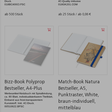
Druck.
4C-Quality inklusive
018BC400CI.FSC
018GK201.COM
ab 500 Stück
ab 25 Stück / ab
0,86
€
Bizz-Book Polyprop
Match-Book Natura
Bestseller, A4-Plus
Bestseller, A5,
Werbeartikel-Notizbuch mit Spiralbindung,
Punktraster, White,
ca. 80 Blatt, individualisierbarem Titelblatt,
Einband aus frost-transparentem
braun-individuell,
Kunststoff. Inkl. 4C-Druck.
00510622.BFSC
mittelblau