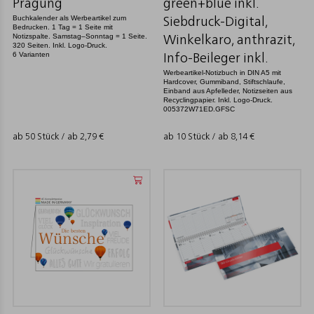
Prägung
green+blue inkl.
Buchkalender als Werbeartikel zum
Siebdruck-Digital,
Bedrucken. 1 Tag = 1 Seite mit
Notizspalte. Samstag–Sonntag = 1 Seite.
Winkelkaro, anthrazit,
320 Seiten. Inkl. Logo-Druck.
6 Varianten
Info-Beileger inkl.
Werbeartikel-Notizbuch in DIN A5 mit
Hardcover, Gummiband, Stiftschlaufe,
Einband aus Apfelleder, Notizseiten aus
Recyclingpapier. Inkl. Logo-Druck.
005372W71ED.GFSC
ab 50 Stück / ab
2,79
€
ab 10 Stück / ab
8,14
€