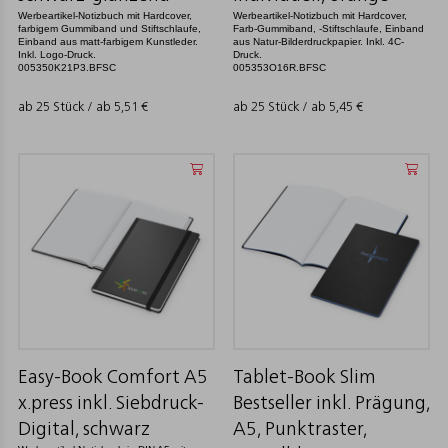
Werbeartikel-Notizbuch mit Hardcover,
Werbeartikel-Notizbuch mit Hardcover,
farbigem Gummiband und Stiftschlaufe,
Farb-Gummiband, -Stiftschlaufe, Einband
Einband aus matt-farbigem Kunstleder.
aus Natur-Bilderdruckpapier. Inkl. 4C-
Inkl. Logo-Druck.
Druck.
005350K21P3.BFSC
005353O16R.BFSC
ab 25 Stück / ab
5,51
€
ab 25 Stück / ab
5,45
€
Easy-Book Comfort A5
Tablet-Book Slim
x.press inkl. Siebdruck-
Bestseller inkl. Prägung,
Digital, schwarz
A5, Punktraster,