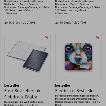
Buchkalender als Werbeartikel zum
Buchkalender als Werbeartikel zum
Bedrucken. 1 Tag = 1 Seite mit
Bedrucken. 1 Tag = 1 Seite mit
Notizspalte. Samstag–Sonntag = 1 Seite.
Notizspalte. Samstag–Sonntag = 1 Seite.
320 Seiten. Inkl. 4C-Druck.
320 Seiten. Inkl. Logo-Druck.
2 Varianten
6 Varianten
ab 50 Stück / ab
2,59
€
ab 50 Stück / ab
2,79
€
bestseller
bestseller
Basic Bestseller inkl.
Bierdeckel Bestseller
Bierdeckel zum beidseitigen Bedrucken.
Siebdruck-Digital
Individuell gestaltbarer Bierdeckel aus
Buchkalender als Werbeartikel zum
Holzschliffpappe als Werbemittel. Inkl. 4C-
Bedrucken. 1 Tag = 1 Seite mit
Druck.