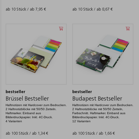
ab 10 Stück / ab
7,95
€
ab 10 Stück / ab
8,67
€
bestseller
bestseller
Brüssel Bestseller
Budapest Bestseller
Haftnotizen mit Hardcover zum Bedrucken.
Haftnotizen mit Hardcover zum Bedrucken.
2 Haftnotizblöcke mit 50/50 Zetteln.
2 Haftnotizblöcke mit 50/50 Zetteln,
Haftmarker. Einband aus
Farbschnitt. Haftmarker. Einband aus
Bilderdruckpapier. Inkl. 4C-Druck.
Bilderdruckpapier. Inkl. 4C-Druck.
4 Varianten
12 Varianten
ab 100 Stück / ab
1,34
€
ab 100 Stück / ab
1,66
€