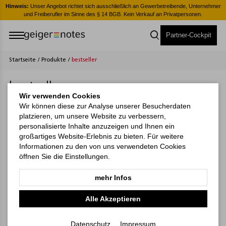
er
Hinweis:
Unser Angebot richtet sich ausschließlich an Gewerbetreibende, Unternehmer
H
und Freiberufler im Sinne des § 14 BGB. Kein Verkauf an Privatpersonen.
Partner-Cockpit
Startseite
/
Produkte
/
bestseller
bestseller
Wir verwenden Cookies
Wir können diese zur Analyse unserer Besucherdaten
platzieren, um unsere Website zu verbessern,
personalisierte Inhalte anzuzeigen und Ihnen ein
großartiges Website-Erlebnis zu bieten. Für weitere
Informationen zu den von uns verwendeten Cookies
öffnen Sie die Einstellungen.
mehr Infos
Alle Akzeptieren
Datenschutz
Impressum