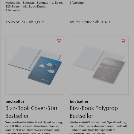
Notizspalte. Samstag–Sonntag = 1 Seite.
2 Varianten
320 Seiten. Inkl. Logo-Druck.
2 Varianten
ab 25 Stück / ab
3,60
€
ab 250 Stück / ab
0,07
€
bestseller
bestseller
Bizz-Book Cover-Star
Bizz-Book Polyprop
Bestseller
Bestseller
Werbeartikel-Notizbuch mit Spiralbindung,
Werbeartikel-Notizbuch mit Spiralbindung,
ca. 80 Blatt, individualisierbarer Vorder-
ca. 80 Blatt, individualisierbarem Titelblatt,
und Rückseite, Hardcover-Einband aus
Einband aus frost-transparentem
Bilderdruckpapier. Inkl. 4C-Druck.
Kunststoff. Inkl. 4C-Druck.