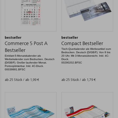
bestseller
bestseller
Commerce 5 Post A
Compact Bestseller
Tisch-Querkalender als Werbeartikel zum
Bestseller
Bedrucken. Deutsch (D/GB/F). Von 8 bis
Einblatt-5-Monatskalender als
20 Uhr. Mit 3-Monatsübersicht. Inkl. 4C-
Werbekalender zum Bedrucken. Deutsch
Druck.
(D/GB/F). Großer laufender Monat.
00290202.BFSC
Portooptimierbar. Inkl. 4C-Druck.
00039881.BFSC
ab 25 Stück / ab
1,99
€
ab 25 Stück / ab
1,79
€