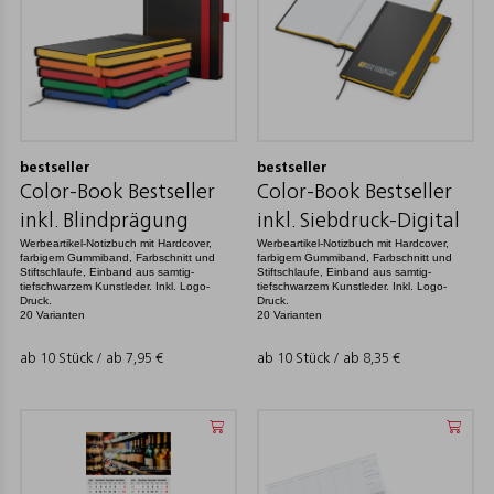
bestseller
bestseller
Color-Book Bestseller
Color-Book Bestseller
inkl. Blindprägung
inkl. Siebdruck-Digital
Werbeartikel-Notizbuch mit Hardcover,
Werbeartikel-Notizbuch mit Hardcover,
farbigem Gummiband, Farbschnitt und
farbigem Gummiband, Farbschnitt und
Stiftschlaufe, Einband aus samtig-
Stiftschlaufe, Einband aus samtig-
tiefschwarzem Kunstleder. Inkl. Logo-
tiefschwarzem Kunstleder. Inkl. Logo-
Druck.
Druck.
20 Varianten
20 Varianten
ab 10 Stück / ab
7,95
€
ab 10 Stück / ab
8,35
€