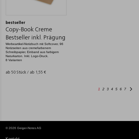
bestseller
Copy-Book Creme
Bestseller inkl. Prägung
Werbeartikel-Notizbuch mit Softcover, 96
Notizseiten aus cremefarbenem
Schreibpapier, Einband aus farbigem
Naturkarton. Inkl. Logo-Druck.
8 Varianten
ab 50 Stück / ab
1,55
€
1
2
3
4
5
6
7
© 2026 Geiger-Notes AG
Kontakt