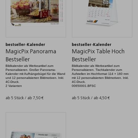
bestseller-Kalender
bestseller-Kalender
MagicPix Panorama
MagicPix Table Hoch
Bestseller
Bestseller
Bildkalender als Werbeartikel zum
Bildkalender als Werbeartikel zum
Personalisieren. Großer Panorama-
Personalisieren. Tischkalender zum
Kalender mit Aufhängebügel für die Wand
Aufstellen im Hochformat 114 × 160 mm
und 12 personalisierten Bildmotiven. Inkl.
mit 12 personalisierten Bildmotiven. Inkl.
4C-Druck.
4C-Druck.
2 Varianten
00650001.BFSC
ab 5 Stück / ab
7,50
€
ab 5 Stück / ab
4,50
€