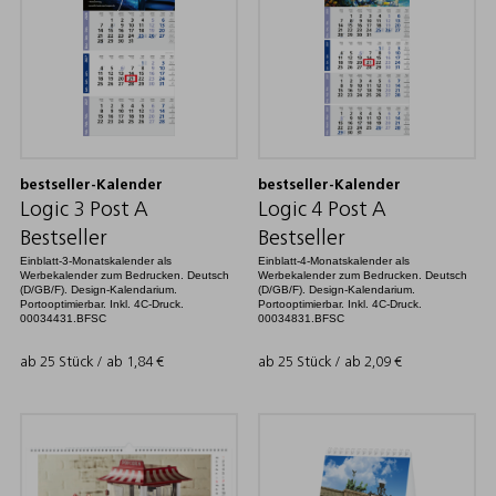
bestseller-Kalender
bestseller-Kalender
Logic 3 Post A
Logic 4 Post A
Bestseller
Bestseller
Einblatt-3-Monatskalender als
Einblatt-4-Monatskalender als
Werbekalender zum Bedrucken. Deutsch
Werbekalender zum Bedrucken. Deutsch
(D/GB/F). Design-Kalendarium.
(D/GB/F). Design-Kalendarium.
Portooptimierbar. Inkl. 4C-Druck.
Portooptimierbar. Inkl. 4C-Druck.
00034431.BFSC
00034831.BFSC
ab 25 Stück / ab
1,84
€
ab 25 Stück / ab
2,09
€