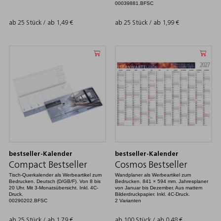
00039881.BFSC
ab 25 Stück / ab
1,49
€
ab 25 Stück / ab
1,99
€
bestseller-Kalender
bestseller-Kalender
Compact Bestseller
Cosmos Bestseller
Tisch-Querkalender als Werbeartikel zum
Wandplaner als Werbeartikel zum
Bedrucken. Deutsch (D/GB/F). Von 8 bis
Bedrucken. 841 × 594 mm. Jahresplaner
20 Uhr. Mit 3-Monatsübersicht. Inkl. 4C-
von Januar bis Dezember. Aus mattem
Druck.
Bilderdruckpapier. Inkl. 4C-Druck.
00290202.BFSC
2 Varianten
ab 25 Stück / ab
1,79
€
ab 100 Stück / ab
0,48
€