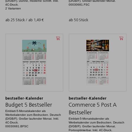
(D/GB/F). Dünne, moderne Schrift. Inkl.
(D/GB/F). Großer laufender Monat.
4C-Druck.
00030681.FSC
2 Varianten
ab 25 Stück / ab
1,49
€
ab 50 Stück
bestseller-Kalender
bestseller-Kalender
Budget 5 Bestseller
Commerce 5 Post A
Einblatt-5-Monatskalender als
Bestseller
Werbekalender zum Bedrucken. Deutsch
(D/GB/F). Großer laufender Monat. Inkl.
Einblatt-5-Monatskalender als
4C-Druck.
Werbekalender zum Bedrucken. Deutsch
00030681.BFSC
(D/GB/F). Großer laufender Monat.
Portooptimierbar. Inkl. 4C-Druck.