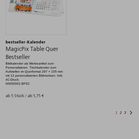
bestseller-Kalender
MagicPix Table Quer
Bestseller
Bildkalender als Werbeartikel zum
Personalisieren. Tischkalender zum
Aufstellen im Querformat 297 × 105 mm
mit 12 personalisierten Bildmotiven. Inkl.
4C-Druck.
00650002.BFSC
ab 5 Stück / ab
5,75
€
1
2
3