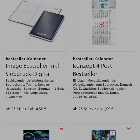
bestseller-Kalender
bestseller-Kalender
Image Bestseller inkl.
Konzept 4 Post
Siebdruck-Digital
Bestseller
Buchkalender als Werbeartikel zum
Einblatt-4-Monatskalender als
Bedrucken. 1 Tag = 1 Seite mit
Werbekalender zum Bedrucken. Deutsch
Notizspalte. Samstag–Sonntag = 1 Seite.
(D). Zusätzliches Streifenkalendarium.
352 Seiten. Inkl. Logo-Druck.
Portooptimierbar. Inkl. 4C-Druck.
2 Varianten
00046781.BFSC
ab 25 Stück / ab
4,50
€
ab 25 Stück / ab
1,99
€