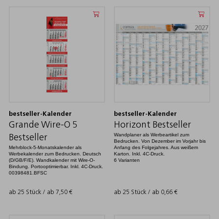
bestseller-Kalender
bestseller-Kalender
Grande Wire-O 5
Horizont Bestseller
Wandplaner als Werbeartikel zum
Bestseller
Bedrucken. Von Dezember im Vorjahr bis
Mehrblock-5-Monatskalender als
Anfang des Folgejahres. Aus weißem
Werbekalender zum Bedrucken. Deutsch
Karton. Inkl. 4C-Druck.
(D/GB/F/E). Wandkalender mit Wire-O-
6 Varianten
Bindung. Portooptimierbar. Inkl. 4C-Druck.
00398481.BFSC
ab 25 Stück / ab
7,50
€
ab 25 Stück / ab
0,66
€