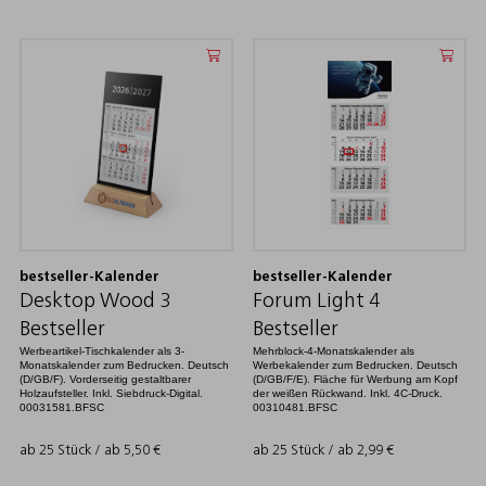
bestseller-Kalender
bestseller-Kalender
Desktop Wood 3
Forum Light 4
Bestseller
Bestseller
Werbeartikel-Tischkalender als 3-
Mehrblock-4-Monatskalender als
Monatskalender zum Bedrucken. Deutsch
Werbekalender zum Bedrucken. Deutsch
(D/GB/F). Vorderseitig gestaltbarer
(D/GB/F/E). Fläche für Werbung am Kopf
Holzaufsteller. Inkl. Siebdruck-Digital.
der weißen Rückwand. Inkl. 4C-Druck.
00031581.BFSC
00310481.BFSC
ab 25 Stück / ab
5,50
€
ab 25 Stück / ab
2,99
€