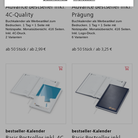
bestseller-Kalender
bestseller-Kalender
Advance Bestseller inkl.
Advance Bestseller inkl.
4C-Quality
Prägung
Buchkalender als Werbeartikel zum
Buchkalender als Werbeartikel zum
Bedrucken. 1 Tag = 1 Seite mit
Bedrucken. 1 Tag = 1 Seite mit
Notizspalte. Monatsübersicht. 416 Seiten.
Notizspalte. Monatsübersicht. 416 Seiten.
Inkl. 4C-Druck.
Inkl. Logo-Druck.
2 Varianten
6 Varianten
ab 50 Stück / ab
2,99
€
ab 50 Stück / ab
3,25
€
bestseller-Kalender
bestseller-Kalender