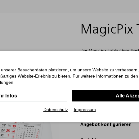
MagicPix 
Der MagicPix Table Quer Bestse
12 Monatsblättern, einem tra
bietet er eine elegante Mögli
Kalendarium hebt Sonn- und F
 unserer Besucherdaten platzieren, um unsere Website zu verbessern, p
Gestaltung. Dank der MagicPi
ßartiges Website-Erlebnis zu bieten. Für weitere Informationen zu de
integriert werden. Der hochwe
llungen.
Fuß jedes Blatts bietet Raum 
„Made in Germany“.
r Infos
Alle Akze
Art.-Nr.: 00650002.BFSC
Datenschutz
Impressum
Angebot konfigurieren