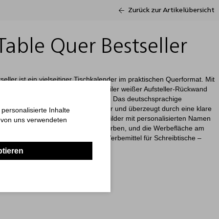
Zurück zur Artikelübersicht
Table Quer Bestseller
ller ist ein vielseitiger Tischkalender im praktischen Querformat. Mit
nsparenten Foliendeckblatt und stabiler weißer Aufsteller-Rückwand
chkeit, die Marke in Szene zu setzen. Das deutschsprachige
eiertage in Rot (wie HKS 14) hervor und überzeugt durch eine klare
ersonalisierte Inhalte
x-Technologie können individuelle Bilder mit personalisierten Namen
n von uns verwendeten
rtige 4C-Druck sorgt für brillante Farben, und die Werbefläche am
für die Markenbotschaft. Ideal als Werbemittel für Schreibtische –
ptieren