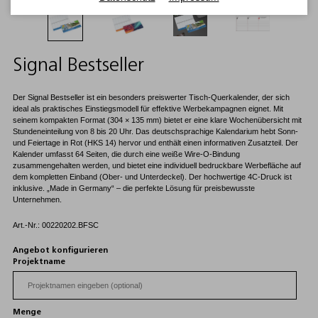
Signal Bestseller
Der Signal Bestseller ist ein besonders preiswerter Tisch-Querkalender, der sich
ideal als praktisches Einstiegsmodell für effektive Werbekampagnen eignet. Mit
seinem kompakten Format (304 × 135 mm) bietet er eine klare Wochenübersicht mit
Stundeneinteilung von 8 bis 20 Uhr. Das deutschsprachige Kalendarium hebt Sonn-
und Feiertage in Rot (HKS 14) hervor und enthält einen informativen Zusatzteil. Der
Kalender umfasst 64 Seiten, die durch eine weiße Wire-O-Bindung
zusammengehalten werden, und bietet eine individuell bedruckbare Werbefläche auf
dem kompletten Einband (Ober- und Unterdeckel). Der hochwertige 4C-Druck ist
inklusive. „Made in Germany“ – die perfekte Lösung für preisbewusste
Unternehmen.
Art.-Nr.: 00220202.BFSC
Angebot konfigurieren
Projektname
Menge