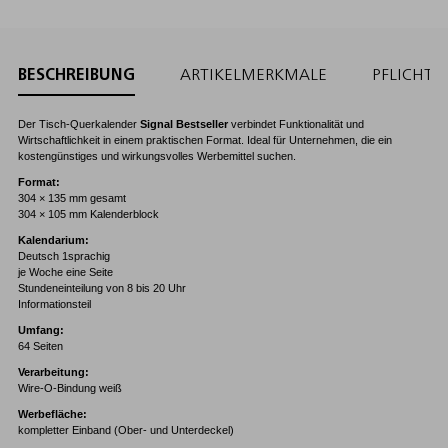
BESCHREIBUNG
ARTIKELMERKMALE
PFLICHT
Der Tisch-Querkalender
Signal Bestseller
verbindet Funktionalität und
Wirtschaftlichkeit in einem praktischen Format. Ideal für Unternehmen, die ein
kostengünstiges und wirkungsvolles Werbemittel suchen.
Format:
304 × 135 mm gesamt
304 × 105 mm Kalenderblock
Kalendarium:
Deutsch 1sprachig
je Woche eine Seite
Stundeneinteilung von 8 bis 20 Uhr
Informationsteil
Umfang:
64 Seiten
Verarbeitung:
Wire-O-Bindung weiß
Werbefläche:
kompletter Einband (Ober- und Unterdeckel)