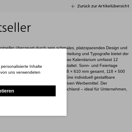
Zurück zur Artikelübersicht
seller
estseller überzeugt durch sein schmales, platzsparendes Design und
s-Verhältnis. Mit einer klassischen Einteilung und Typografie bietet der
d Funktionalität für den Büroalltag. Das Kalendarium umfasst 12
att und ist einsprachig in Deutsch gestaltet. Sonn- und Feiertage
ersonalisierte Inhalte
orgehoben, während das Format (118 × 610 mm gesamt, 118 × 500
n von uns verwendeten
chmale Wandflächen geeignet ist. Eine individuell gestaltbare
n Trend Bestseller zu einem effektiven Werbemittel. Der
reis inbegriffen. Hergestellt in Deutschland – ideal für Unternehmen,
ptieren
wertes Werbemittel suchen.