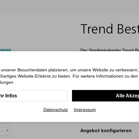
Trend Best
Der Streifenkalender Trend B
ein attraktives Preis-Leistung
Kalender Übersichtlichkeit un
Monatsblätter plus ein Titelbl
 unserer Besucherdaten platzieren, um unsere Website zu verbessern, p
werden in Rot (HKS 14) herv
ßartiges Website-Erlebnis zu bieten. Für weitere Informationen zu de
mm Kalendarium) perfekt für s
llungen.
Werbefläche am Kopf macht de
hochwertige 4C-Druck ist im P
r Infos
Alle Akze
die ein praktisches und preis
Datenschutz
Impressum
Art.-Nr.: 00048061.BFSC
Angebot konfigurieren