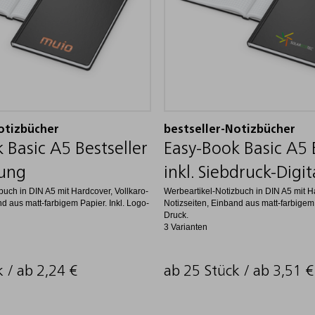
otizbücher
bestseller-Notizbücher
 Basic A5 Bestseller
Easy-Book Basic A5 
gung
inkl. Siebdruck-Digit
buch in DIN A5 mit Hardcover, Vollkaro-
Werbeartikel-Notizbuch in DIN A5 mit Ha
nd aus matt-farbigem Papier. Inkl. Logo-
Notizseiten, Einband aus matt-farbigem 
Druck.
3 Varianten
k / ab
2,24
€
ab 25 Stück / ab
3,51
€