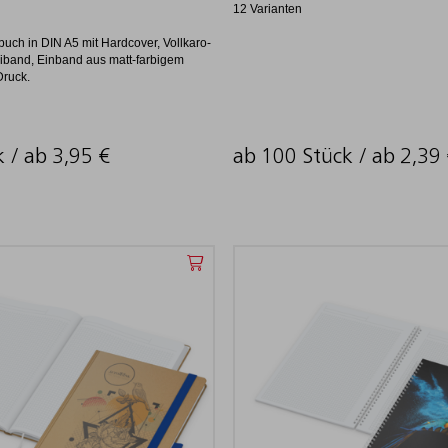
12 Varianten
buch in DIN A5 mit Hardcover, Vollkaro-
iband, Einband aus matt-farbigem
Druck.
k / ab
3,95
€
ab 100 Stück / ab
2,39