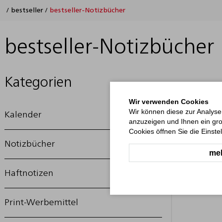
/
bestseller
/
bestseller-Notizbücher
bestseller-Notizbücher
Kategorien
Wir verwenden Cookies
Wir können diese zur Analyse
Kalender
anzuzeigen und Ihnen ein gro
Cookies öffnen Sie die Einste
Notizbücher
meh
Haftnotizen
Print-Werbemittel