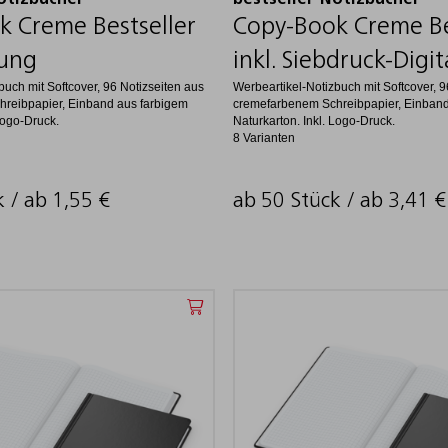
otizbücher
bestseller-Notizbücher
k Creme Bestseller
Copy-Book Creme Be
gung
inkl. Siebdruck-Digit
buch mit Softcover, 96 Notizseiten aus
Werbeartikel-Notizbuch mit Softcover, 9
reibpapier, Einband aus farbigem
cremefarbenem Schreibpapier, Einband
Logo-Druck.
Naturkarton. Inkl. Logo-Druck.
8 Varianten
k / ab
1,55
€
ab 50 Stück / ab
3,41
€