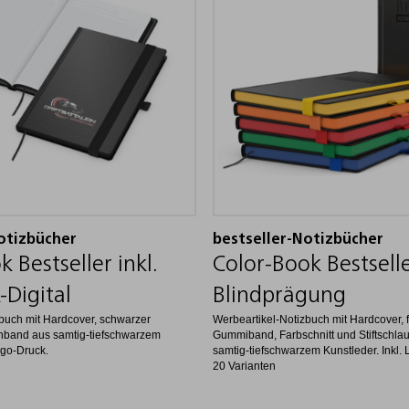
otizbücher
bestseller-Notizbücher
 Bestseller inkl.
Color-Book Bestselle
-Digital
Blindprägung
buch mit Hardcover, schwarzer
Werbeartikel-Notizbuch mit Hardcover, 
inband aus samtig-tiefschwarzem
Gummiband, Farbschnitt und Stiftschla
ogo-Druck.
samtig-tiefschwarzem Kunstleder. Inkl.
20 Varianten