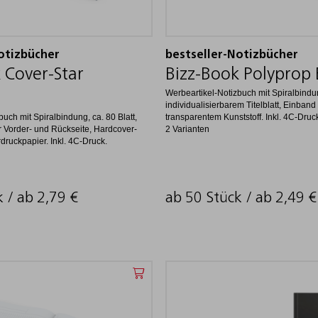
otizbücher
bestseller-Notizbücher
 Cover-Star
Bizz-Book Polyprop 
Werbeartikel-Notizbuch mit Spiralbindun
individualisierbarem Titelblatt, Einband 
uch mit Spiralbindung, ca. 80 Blatt,
transparentem Kunststoff. Inkl. 4C-Druc
er Vorder- und Rückseite, Hardcover-
2 Varianten
druckpapier. Inkl. 4C-Druck.
k / ab
2,79
€
ab 50 Stück / ab
2,49
€