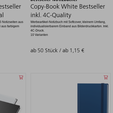
bestseller-Notizbücher
stseller
Copy-Book White Bestseller
al
inkl. 4C-Quality
6 Notizseiten aus
Werbeartikel-Notizbuch mit Softcover, kleinem Umfang,
 aus farbigem
individualisierbarem Einband aus Bilderdruckkarton. Inkl.
4C-Druck.
10 Varianten
ab 50 Stück / ab
1,15
€