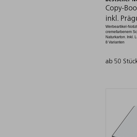
bestseller-N
Copy-Boo
inkl. Prä
Werbeartikel-Notiz
cremefarbenem Sch
Naturkarton. Inkl. 
8 Varianten
ab 50 Stüc