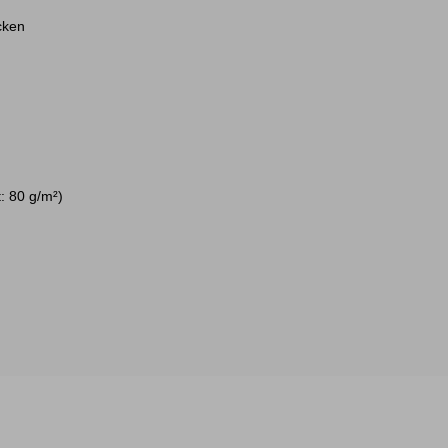
cken
: 80 g/m²)