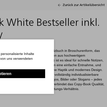
Zurück zur Artikelübersicht
 White Bestseller inkl.
y
er ist ein preiswertes Softcover-Notizbuch in Broschurenform, das
ersonalisierte Inhalte
unktionalität überzeugt. Mit 96 Seiten aus hochwertigem
n von uns verwendeten
ier (Pocket: 128 Seiten, 80 g/m²) ist es ideal für schnelle Notizen,
mikroperforierten Seiten ermöglichen eine einfache Entnahme, und
eihen dem Notizbuch eine angenehme Haptik und modernes Design.
ptieren
-Material gefertigt und bietet eine vollständig individualisierbare
farbig/CMYK, inklusive). Ob für Logos, Bilder oder Slogans – jedes
ltung. Hergestellt in Deutschland, verbindet das Copy-Book Qualität,
t zu einem hervorragenden Preis-Leistungs-Verhältnis.