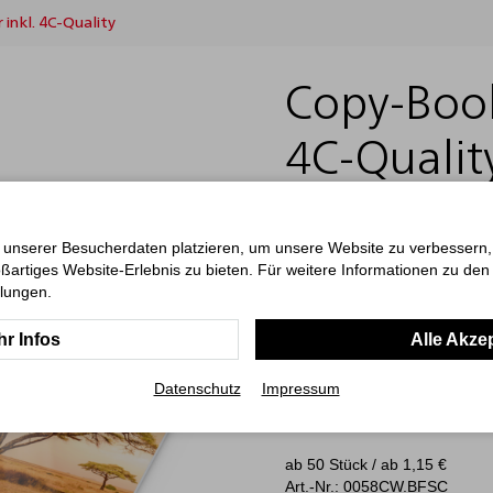
inkl. 4C-Quality
Copy-Book
4C-Qualit
Das Copy-Book White Bestsell
 unserer Besucherdaten platzieren, um unsere Website zu verbessern, p
durch schlichte Eleganz und F
ßartiges Website-Erlebnis zu bieten. Für weitere Informationen zu de
hochweißem 90-g/m²-Schreibpap
llungen.
Skizzen oder Planungen. Die 
die abgerundeten Ecken verl
r Infos
Alle Akze
Der Einband ist aus Polychrome
Werbefläche dank 4C-Druck (4
Design kommen brillant zur Ge
Datenschutz
Impressum
Funktionalität und Flexibilitä
ab 50 Stück / ab
1,15
€
Art.-Nr.: 0058CW.BFSC