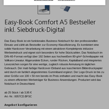
Easy-Book Comfort A5 Bestseller
inkl. Siebdruck-Digital
Das Easy-Book ist ein funktionales Business-Notizbuch für den professionellen
Einsatz und zählt als Bestseller zur Economy-Klassifizierung. Es kombiniert eine
solide Hardcover-Verarbeitung mit einem attraktiven Komplettpreis inklusive
Werbeeindruck und eignet sich besonders für hohe Stückzahlen. Das Notizbuch im
DIN-A5-Format verfügt über 192 Seiten aus hochweißem 80-g/m²-Schreibpapier mit
Vollkaro-Lineatur. Abgerundete Ecken, runder Rücken, Kapitalband und integriertes
Lesezeichen sorgen für eine wertige, zugleich robuste Anmutung im täglichen
Gebrauch. Der matt-farbige Hardcover-Einband aus kaschiertem Bilderdruckpapier
wird durch ein farblich abgestimmtes Gummiband ergänzt. Der Logo-Druck ist bis zu
einer Größe von 100 × 50 mm bereits im Preis enthalten und macht das Easy-Book
zu einem effizienten Werbeträger für Business-Anwendungen. Produziert wird das
Notizbuch in Deutschland.
ab 25 Stück / ab
3,95
€
Art.-Nr.: 0057CD.BFSC
Angebot konfigurieren