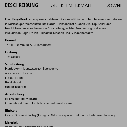
BESCHREIBUNG
ARTIKELMERKMALE
DOWNLO
Das
Easy-Book
ist ein preisattraktives Business-Notizbuch für Unternehmen, die ein
zuverlässiges Werbemittel mit klarer Funktionalität suchen. Als Top-Seller der
Produktlinie bietet es bewährte Ausstattung, solide Verarbeitung und einen
inkludierten Logo-Druck – ideal für Messen und Kundenkontakte.
Format:
148 × 210 mm für A5 (Blattformat)
Umfang:
192 Seiten
Verarbeitung:
Hardcover mit unwattierter Buchdecke
abgerundete Ecken
Lesezeichen
Kapitalband
runder Rücken
Ausstattung:
Notizseiten mit Vollkaro
Gummiband 9 mm, farblich passend zum Einband
Einband:
Cover-Star matt-farbig (farbiges Bilderdruckpapier mit matter Folienkaschierung)
Material: