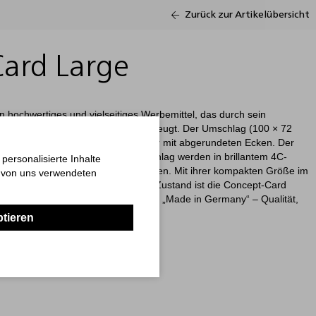
Zurück zur Artikelübersicht
ard Large
n hochwertiges und vielseitiges Werbemittel, das durch sein
ble Gestaltungsmöglichkeiten überzeugt. Der Umschlag (100 × 72
individuell bedruckbarem Softcover mit abgerundeten Ecken. Der
ist gefalzt. Der Inhalt und der Umschlag werden in brillantem 4C-
ersonalisierte Inhalte
otschaften perfekt in Szene zu setzen. Mit ihrer kompakten Größe im
n von uns verwendeten
em großzügigen Inhalt im offenen Zustand ist die Concept-Card
informationen oder Veranstaltungen. „Made in Germany“ – Qualität,
ptieren