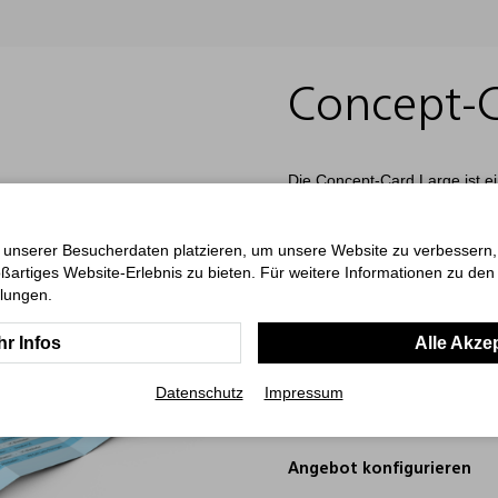
Concept-C
Die Concept-Card Large ist ei
großzügiges Format und flexi
mm geschlossen) besteht aus 
beidseitig bedruckbare Inhalt 
 unserer Besucherdaten platzieren, um unsere Website zu verbessern, p
Druck (CMYK) gestaltet, um B
ßartiges Website-Erlebnis zu bieten. Für weitere Informationen zu de
geschlossenen Zustand und d
llungen.
ideal für Promotions, Produkt
die überzeugt.
r Infos
Alle Akze
ab 1000 Stück
Datenschutz
Impressum
Art.-Nr.: 018PC_LARGE
Angebot konfigurieren