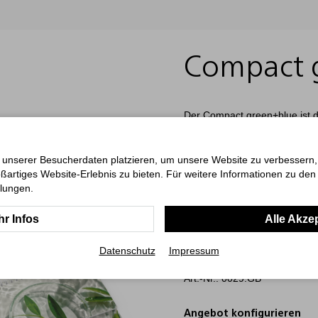
Compact 
Der Compact green+blue ist d
und Funktionalität legen. Mit
Das dreisprachige Kalendariu
(PMS 286) hervor und enthält
 unserer Besucherdaten platzieren, um unsere Website zu verbessern, p
einen Notizbereich und eine 
ßartiges Website-Erlebnis zu bieten. Für weitere Informationen zu de
Recyclingpapier, ausgezeichn
llungen.
höchste Umweltstandards. Die 
für die Markenbotschaft, die i
r Infos
Alle Akze
nachhaltige Wahl für Werbe
Datenschutz
Impressum
ab 25 Stück / ab
1,99
€
Art.-Nr.: 0029.GB
Angebot konfigurieren