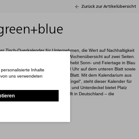
Zurück zur Artikelübersicht
green+blue
er Tisch-Querkalender für Unternehmen, die Wert auf Nachhaltigkeit
 112 Seiten bietet er eine praktische Wochenübersicht auf zwei Seiten.
m (Deutsch, Englisch, Französisch) hebt Sonn- und Feiertage in Blau
 eine Stundeneinteilung von 8 bis 20 Uhr auf dem unteren Blatt sowie
ersonalisierte Inhalte
3-Monats-Übersicht auf dem oberen Blatt. Mit dem Kalendarium aus
n von uns verwendeten
et mit dem Umweltzeichen „Blauer Engel“, steht dieser Kalender für
individuelle Werbefläche auf Ober- und Unterdeckel bietet Platz
m 4C-Druck realisiert wird. Hergestellt in Deutschland – die
ptieren
kampagnen.