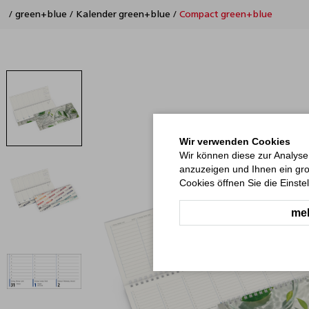
/
green+blue
/
Kalender green+blue
/
Compact green+blue
Wir verwenden Cookies
Wir können diese zur Analyse
anzuzeigen und Ihnen ein gro
Cookies öffnen Sie die Einste
meh