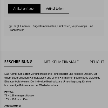
Artikel anfragen
Artikel teilen
ggf. zzgl. Eindruck, Prägestempelkosten, Filmkosten, Verpackungs- und
Frachtkosten
BESCHREIBUNG
ARTIKELMERKMALE
PFLICHT
Das Kombi-Set
Berlin
vereint praktische Funktionalität und flexibles Design. Mit
einem quadratischen Haftnotizblock und einem Haftmarker-Set bietet es vielseitige
Einsatzmöglichkeiten. Der individuell bedruckbare Umschlag sorgt für eine
hochwertige Präsentation der Werbebotschaft.
Format:
79 × 128 mm geschlossen
163 × 128 mm offen
Ausstattung: