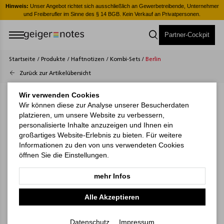
er
Hinweis:
Unser Angebot richtet sich ausschließlich an Gewerbetreibende, Unternehmer
H
und Freiberufler im Sinne des § 14 BGB. Kein Verkauf an Privatpersonen.
Partner-Cockpit
Startseite
/
Produkte
/
Haftnotizen
/
Kombi-Sets
/
Berlin
Zurück zur Artikelübersicht
Wir verwenden Cookies
Wir können diese zur Analyse unserer Besucherdaten
platzieren, um unsere Website zu verbessern,
personalisierte Inhalte anzuzeigen und Ihnen ein
großartiges Website-Erlebnis zu bieten. Für weitere
Informationen zu den von uns verwendeten Cookies
öffnen Sie die Einstellungen.
mehr Infos
Alle Akzeptieren
Datenschutz
Impressum