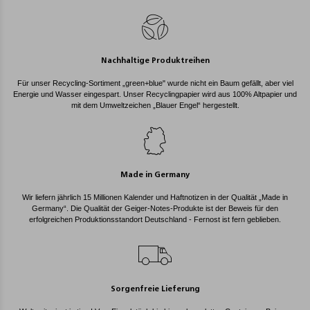
Nachhaltige Produktreihen
Für unser Recycling-Sortiment „green+blue" wurde nicht ein Baum gefällt, aber viel
Energie und Wasser eingespart. Unser Recyclingpapier wird aus 100% Altpapier und
mit dem Umweltzeichen „Blauer Engel“ hergestellt.
Made in Germany
Wir liefern jährlich 15 Millionen Kalender und Haftnotizen in der Qualität „Made in
Germany“. Die Qualität der Geiger-Notes-Produkte ist der Beweis für den
erfolgreichen Produktionsstandort Deutschland - Fernost ist fern geblieben.
Sorgenfreie Lieferung