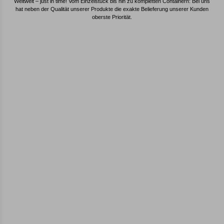
Weltweit – just in time! Vom Einzelstück bis hin zu kompletten Containern: Bei uns
hat neben der Qualität unserer Produkte die exakte Belieferung unserer Kunden
oberste Priorität.