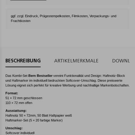
ggf. zzgl. Eindruck, Prägestempelkosten, Filmkosten, Verpackungs- und
Frachtkosten
BESCHREIBUNG
ARTIKELMERKMALE
DOWNLO
Das Kombi-Set
Bern Bestseller
vereint Funktionalität und Design: Haftnotiz-Block
und Haftmarker im individuell bedruckten Softcover-Umschlag. Diese preiswerte
Lösung eignet sich perfekt für kreative Werbung und nachhaltige Markenbotschaften.
Format:
51 × 72 mm geschlossen
110 × 72 mm offen
Ausstattung:
Haftnotiz 50 × 72mm, 50 Blatt Haftpapier weiß
Haftmarker-Set (5 × 20 farbige Marker)
Umschlag:
Softcover individuell