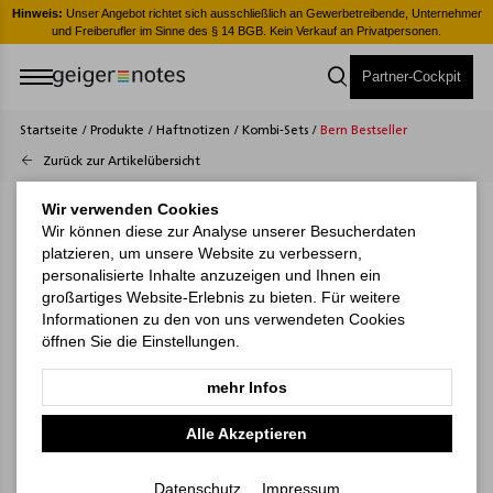
er
Hinweis:
Unser Angebot richtet sich ausschließlich an Gewerbetreibende, Unternehmer
H
und Freiberufler im Sinne des § 14 BGB. Kein Verkauf an Privatpersonen.
Partner-Cockpit
Startseite
/
Produkte
/
Haftnotizen
/
Kombi-Sets
/
Bern Bestseller
Zurück zur Artikelübersicht
Wir verwenden Cookies
Wir können diese zur Analyse unserer Besucherdaten
platzieren, um unsere Website zu verbessern,
personalisierte Inhalte anzuzeigen und Ihnen ein
großartiges Website-Erlebnis zu bieten. Für weitere
Informationen zu den von uns verwendeten Cookies
öffnen Sie die Einstellungen.
mehr Infos
Alle Akzeptieren
Datenschutz
Impressum