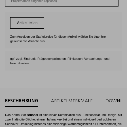
Artikel teilen
Zum Anzeigen der Staffelpreise für diesen Artikel, wählen Sie bitte Ihre
gewünschte Variante aus.
ggf. zzgl. Eindruck, Prägestempelkosten, Filmkosten, Verpackungs- und
Frachtkosten
BESCHREIBUNG
ARTIKELMERKMALE
DOWNLO
Das Kombi-Set
Brüssel
ist eine ideale Kombination aus Funktionalität und Design. Mit
zwei Haftnotiz-Blöcke, einem Haftmarker-Set und einem individuell bedruckbaren
Softcover-Umschlag bietet es eine vielseitige Werbemöglichkeit für Unternehmen, die