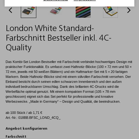
London White Standard-
Farbschnitt Bestseller inkl. 4C-
Quality
Das Kombi-Set London Bestseller mit Farbschnitt verbindet hochwertiges Design mit
praktischer Funktionalität. Es umfasst zwei Haftnotiz-Blöcke (100 × 72 mm und 50 ×
72 mm, jeweils mit 50 weißen Blättern) und ein Haftmarker-Set mit 5 × 20 farbigen
Markern. Beide Haftnotiz-Blöcke sind mit einem stilvollen Farbschnitt versehen. Der
Einband besticht durch seinen edlen schwarzen Innenbereich und den außen
individuell bedruckbaren Umschlag. Dank des brillanten 4C-Drucks wird die
Werbefläche optimal genutzt. Mit einem kompakten Format (105 × 78 mm
geschlossen) eignet sich das Set perfekt für professionelle und kreative
Werbezwecke. „Made in Germany“ – Design und Qualität, die beeindrucken.
ab 100 Stück / ab
1,71
€
Art.-Nr.: 018BB.BFSC_LOND_4CQ_
Angebot konfigurieren
Farbschnitt