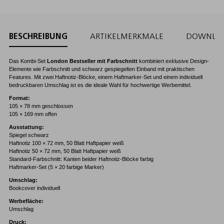
BESCHREIBUNG
ARTIKELMERKMALE
DOWNLO
Das Kombi-Set
London Bestseller mit Farbschnitt
kombiniert exklusive Design-
Elemente wie Farbschnitt und schwarz gespiegelten Einband mit praktischen
Features. Mit zwei Haftnotiz-Blöcke, einem Haftmarker-Set und einem individuell
bedruckbaren Umschlag ist es die ideale Wahl für hochwertige Werbemittel.
Format:
105 × 78 mm geschlossen
105 × 169 mm offen
Ausstattung:
Spiegel schwarz
Haftnotiz 100 × 72 mm, 50 Blatt Haftpapier weiß
Haftnotiz 50 × 72 mm, 50 Blatt Haftpapier weiß
Standard-Farbschnitt: Kanten beider Haftnotiz-Blöcke farbig
Haftmarker-Set (5 × 20 farbige Marker)
Umschlag:
Bookcover individuell
Werbefläche:
Umschlag
Druck: