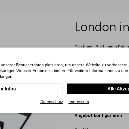
London in
Das Kombi-Set London Prägung
umfasst zwei Haftnotiz-Blöck
sowie ein Haftmarker-Set mit
eleganten schwarzen Bookcove
 unserer Besucherdaten platzieren, um unsere Website zu verbessern, p
oder Blinddruck veredelt (bis
ßartiges Website-Erlebnis zu bieten. Für weitere Informationen zu de
hochwertige Erscheinungsbil
llungen.
Set ideal für professionelle 
r Infos
Alle Akze
ab 100 Stück
Art.-Nr.: 018BB.FSC_LOND_
Datenschutz
Impressum
Angebot konfigurieren