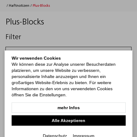
/
Haftnotizen
/
Plus-Blocks
Plus-Blocks
Filter
Filtern
Wir verwenden Cookies
Wir können diese zur Analyse unserer Besucherdaten
Kategorien
platzieren, um unsere Website zu verbessern,
personalisierte Inhalte anzuzeigen und Ihnen ein
großartiges Website-Erlebnis zu bieten. Für weitere
Kalender
Notizbücher
Haftnotizen
Print-Werbemittel
b
Informationen zu den von uns verwendeten Cookies
öffnen Sie die Einstellungen.
mehr Infos
Alle Akzeptieren
Datenschutz
Impressum