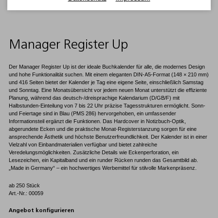
Manager Register Up
Der Manager Register Up ist der ideale Buchkalender für alle, die modernes Design
und hohe Funktionalität suchen. Mit einem eleganten DIN-A5-Format (148 × 210 mm)
und 416 Seiten bietet der Kalender je Tag eine eigene Seite, einschließlich Samstag
und Sonntag. Eine Monatsübersicht vor jedem neuen Monat unterstützt die effiziente
Planung, während das deutsch-/dreisprachige Kalendarium (D/GB/F) mit
Halbstunden-Einteilung von 7 bis 22 Uhr präzise Tagesstrukturen ermöglicht. Sonn-
und Feiertage sind in Blau (PMS 286) hervorgehoben, ein umfassender
Informationsteil ergänzt die Funktionen. Das Hardcover in Notizbuch-Optik,
abgerundete Ecken und die praktische Monat-Registerstanzung sorgen für eine
ansprechende Ästhetik und höchste Benutzerfreundlichkeit. Der Kalender ist in einer
Vielzahl von Einbandmaterialien verfügbar und bietet zahlreiche
Veredelungsmöglichkeiten. Zusätzliche Details wie Eckenperforation, ein
Lesezeichen, ein Kapitalband und ein runder Rücken runden das Gesamtbild ab.
„Made in Germany“ – ein hochwertiges Werbemittel für stilvolle Markenpräsenz.
ab 250 Stück
Art.-Nr.: 00059
Angebot konfigurieren