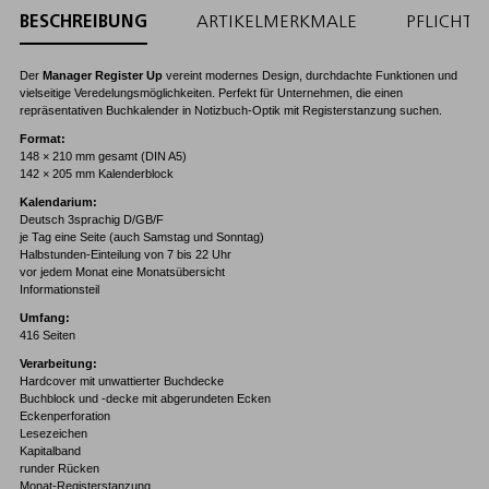
BESCHREIBUNG
ARTIKELMERKMALE
PFLICHT
Der
Manager Register Up
vereint modernes Design, durchdachte Funktionen und
vielseitige Veredelungsmöglichkeiten. Perfekt für Unternehmen, die einen
repräsentativen Buchkalender in Notizbuch-Optik mit Registerstanzung suchen.
Format:
148 × 210 mm gesamt (DIN A5)
142 × 205 mm Kalenderblock
Kalendarium:
Deutsch 3sprachig D/GB/F
je Tag eine Seite (auch Samstag und Sonntag)
Halbstunden-Einteilung von 7 bis 22 Uhr
vor jedem Monat eine Monatsübersicht
Informationsteil
Umfang:
416 Seiten
Verarbeitung:
Hardcover mit unwattierter Buchdecke
Buchblock und -decke mit abgerundeten Ecken
Eckenperforation
Lesezeichen
Kapitalband
runder Rücken
Monat-Registerstanzung