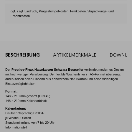
ggf. zzgl. Eindruck, Prägestempelkosten, Filmkosten, Verpackungs- und
Frachtkosten
BESCHREIBUNG
ARTIKELMERKMALE
DOWNLO
Der
Prestige-Flexx Naturkarton Schwarz Bestseller
verbindet modernes Design
mit hochwertiger Verarbeitung. Der flexible Wochentimer im A5-Format überzeugt
durch seinen edlen Einband aus schwarzem Naturkarton und seine vielseitigen
Einsatzmöglichkeiten.
Format:
148 × 210 mm gesamt (DIN A5)
148 × 210 mm Kalenderblock
Kalendarium:
Deutsch 3sprachig D/GB/F
je Woche 2 Seiten
Stundeneinteilung von 7 bis 20 Uhr
Informationsteil