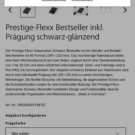
Prestige-Flexx Bestseller inkl.
Prägung schwarz-glänzend
Der Prestige-Flexx Naturkarton Schwarz Bestseller ist ein stilvoller und flexibler
Wochentimer im A5-Format (148 × 210 mm). Das hochwertige Kalendarium bietet
eine klare Wochenübersicht auf zwei Seiten, ergänzt durch eine Stundeneinteilung
von 7 bis 20 Uhr und einen nützlichen Informationsteil. Sonn- und Feiertage sind in
Rot (HKS 14) hervorgehoben. Der elegante schwarze Einband aus Naturkarton wird
durch eine individuelle Prägung (bis 100 × 50 mm) zu einem hochwertigen
Werbeträger. Die flexible Broschur mit Klebebindung, die abgerundeten Ecken und
die Eckenperforation sorgen für eine komfortable Nutzung. Der Prestige-Flexx
Naturkarton Schwarz Bestseller kombiniert Design und Funktionalität, ideal für
professionelle Organisation und Markenpräsenz. „Made in Germany“.
Art.-Nr.: 00026081P3.BFSC
Angebot konfigurieren
Prägefarbe