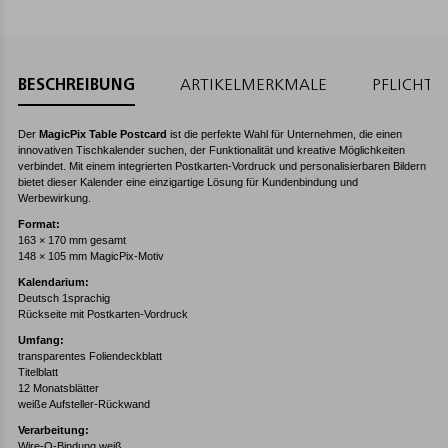
BESCHREIBUNG
ARTIKELMERKMALE
PFLICHT
Der
MagicPix Table Postcard
ist die perfekte Wahl für Unternehmen, die einen
innovativen Tischkalender suchen, der Funktionalität und kreative Möglichkeiten
verbindet. Mit einem integrierten Postkarten-Vordruck und personalisierbaren Bildern
bietet dieser Kalender eine einzigartige Lösung für Kundenbindung und
Werbewirkung.
Format:
163 × 170 mm gesamt
148 × 105 mm MagicPix-Motiv
Kalendarium:
Deutsch 1sprachig
Rückseite mit Postkarten-Vordruck
Umfang:
transparentes Foliendeckblatt
Titelblatt
12 Monatsblätter
weiße Aufsteller-Rückwand
Verarbeitung:
Wire-O-Bindung weiß