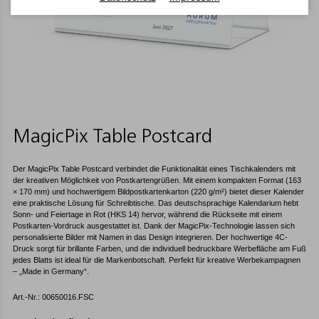
MagicPix Table Postcard
Der MagicPix Table Postcard verbindet die Funktionalität eines Tischkalenders mit
der kreativen Möglichkeit von Postkartengrüßen. Mit einem kompakten Format (163
× 170 mm) und hochwertigem Bildpostkartenkarton (220 g/m²) bietet dieser Kalender
eine praktische Lösung für Schreibtische. Das deutschsprachige Kalendarium hebt
Sonn- und Feiertage in Rot (HKS 14) hervor, während die Rückseite mit einem
Postkarten-Vordruck ausgestattet ist. Dank der MagicPix-Technologie lassen sich
personalisierte Bilder mit Namen in das Design integrieren. Der hochwertige 4C-
Druck sorgt für brillante Farben, und die individuell bedruckbare Werbefläche am Fuß
jedes Blatts ist ideal für die Markenbotschaft. Perfekt für kreative Werbekampagnen
– „Made in Germany“.
Art.-Nr.: 00650016.FSC