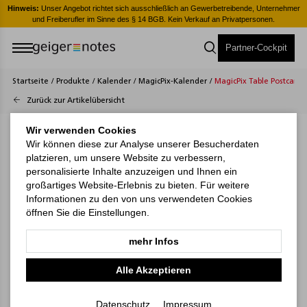
er
Hinweis:
Unser Angebot richtet sich ausschließlich an Gewerbetreibende, Unternehmer
H
und Freiberufler im Sinne des § 14 BGB. Kein Verkauf an Privatpersonen.
Partner-Cockpit
Startseite
/
Produkte
/
Kalender
/
MagicPix-Kalender
/
MagicPix Table Postcard
Zurück zur Artikelübersicht
Wir verwenden Cookies
Wir können diese zur Analyse unserer Besucherdaten
platzieren, um unsere Website zu verbessern,
personalisierte Inhalte anzuzeigen und Ihnen ein
großartiges Website-Erlebnis zu bieten. Für weitere
Informationen zu den von uns verwendeten Cookies
öffnen Sie die Einstellungen.
mehr Infos
Alle Akzeptieren
Datenschutz
Impressum