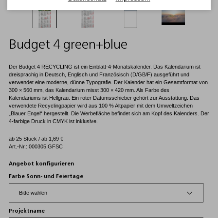
Budget 4 green+blue
Der Budget 4 RECYCLING ist ein Einblatt-4-Monatskalender. Das Kalendarium ist
dreisprachig in Deutsch, Englisch und Französisch (D/GB/F) ausgeführt und
verwendet eine moderne, dünne Typografie. Der Kalender hat ein Gesamtformat von
300 × 560 mm, das Kalendarium misst 300 × 420 mm. Als Farbe des
Kalendariums ist Hellgrau. Ein roter Datumsschieber gehört zur Ausstattung. Das
verwendete Recyclingpapier wird aus 100 % Altpapier mit dem Umweltzeichen
„Blauer Engel“ hergestellt. Die Werbefläche befindet sich am Kopf des Kalenders. Der
4-farbige Druck in CMYK ist inklusive.
ab 25 Stück / ab
1,69
€
Art.-Nr.: 000305.GFSC
Angebot konfigurieren
Farbe Sonn- und Feiertage
Projektname