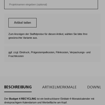
Artikel teilen
Zum Anzeigen der Staffelpreise für diesen Artikel, wählen Sie bitte Ihre
gewünschte Variante aus.
ggf. zzgl. Eindruck, Prägestempelkosten, Filmkosten, Verpackungs- und
Frachtkosten
BESCHREIBUNG
ARTIKELMERKMALE
DOWNLO
Der
Budget 4 RECYCLING
ist ein bedruckbarer Einblatt-4-Monatskalender mit
dreisprachigem Kalendarium und Werbefläche am Kopf.