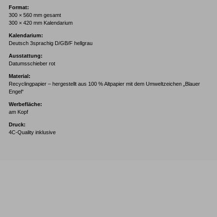
Format:
300 × 560 mm gesamt
300 × 420 mm Kalendarium
Kalendarium:
Deutsch 3sprachig D/GB/F hellgrau
Ausstattung:
Datumsschieber rot
Material:
Recyclingpapier – hergestellt aus 100 % Altpapier mit dem Umweltzeichen „Blauer
Engel“
Werbefläche:
am Kopf
Druck:
4C-Quality inklusive