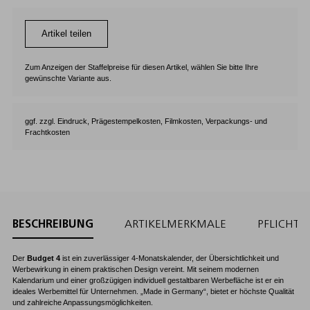
Artikel teilen
Zum Anzeigen der Staffelpreise für diesen Artikel, wählen Sie bitte Ihre
gewünschte Variante aus.
ggf. zzgl. Eindruck, Prägestempelkosten, Filmkosten, Verpackungs- und
Frachtkosten
BESCHREIBUNG
ARTIKELMERKMALE
PFLICHT
Der
Budget 4
ist ein zuverlässiger 4-Monatskalender, der Übersichtlichkeit und
Werbewirkung in einem praktischen Design vereint. Mit seinem modernen
Kalendarium und einer großzügigen individuell gestaltbaren Werbefläche ist er ein
ideales Werbemittel für Unternehmen. „Made in Germany“, bietet er höchste Qualität
und zahlreiche Anpassungsmöglichkeiten.