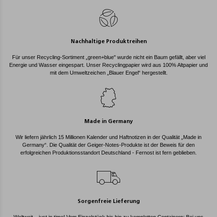
Nachhaltige Produktreihen
Für unser Recycling-Sortiment „green+blue" wurde nicht ein Baum gefällt, aber viel
Energie und Wasser eingespart. Unser Recyclingpapier wird aus 100% Altpapier und
mit dem Umweltzeichen „Blauer Engel“ hergestellt.
Made in Germany
Wir liefern jährlich 15 Millionen Kalender und Haftnotizen in der Qualität „Made in
Germany“. Die Qualität der Geiger-Notes-Produkte ist der Beweis für den
erfolgreichen Produktionsstandort Deutschland - Fernost ist fern geblieben.
Sorgenfreie Lieferung