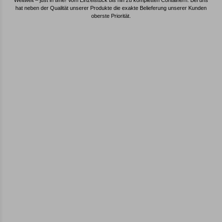
Weltweit – just in time! Vom Einzelstück bis hin zu kompletten Containern: Bei uns
hat neben der Qualität unserer Produkte die exakte Belieferung unserer Kunden
oberste Priorität.