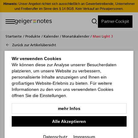
er
Hinweis:
Unser Angebot richtet sich ausschließlich an Gewerbetreibende, Unternehmer
H
und Freiberufler im Sinne des § 14 BGB. Kein Verkauf an Privatpersonen.
Partner-Cockpit
Startseite
/
Produkte
/
Kalender
/
Monatskalender
/
Maxi Light 3
Zurück zur Artikelübersicht
Wir verwenden Cookies
Wir können diese zur Analyse unserer Besucherdaten
platzieren, um unsere Website zu verbessern,
personalisierte Inhalte anzuzeigen und Ihnen ein
großartiges Website-Erlebnis zu bieten. Für weitere
Informationen zu den von uns verwendeten Cookies
öffnen Sie die Einstellungen.
mehr Infos
Alle Akzeptieren
Datenschutz
Impressum