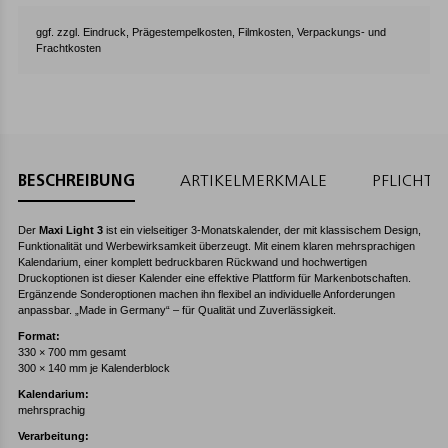
ggf. zzgl. Eindruck, Prägestempelkosten, Filmkosten, Verpackungs- und
Frachtkosten
BESCHREIBUNG
ARTIKELMERKMALE
PFLICHT
Der
Maxi Light 3
ist ein vielseitiger 3-Monatskalender, der mit klassischem Design,
Funktionalität und Werbewirksamkeit überzeugt. Mit einem klaren mehrsprachigen
Kalendarium, einer komplett bedruckbaren Rückwand und hochwertigen
Druckoptionen ist dieser Kalender eine effektive Plattform für Markenbotschaften.
Ergänzende Sonderoptionen machen ihn flexibel an individuelle Anforderungen
anpassbar. „Made in Germany“ – für Qualität und Zuverlässigkeit.
Format:
330 × 700 mm gesamt
300 × 140 mm je Kalenderblock
Kalendarium:
mehrsprachig
Verarbeitung: