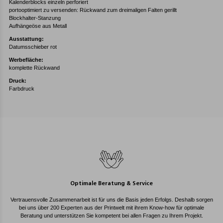
Kalenderblocks einzeln perforiert
portooptimiert zu versenden: Rückwand zum dreimaligen Falten gerillt
Blockhalter-Stanzung
Aufhängeöse aus Metall
Ausstattung:
Datumsschieber rot
Werbefläche:
komplette Rückwand
Druck:
Farbdruck
Optimale Beratung & Service
Vertrauensvolle Zusammenarbeit ist für uns die Basis jeden Erfolgs. Deshalb sorgen
bei uns über 200 Experten aus der Printwelt mit ihrem Know-how für optimale
Beratung und unterstützen Sie kompetent bei allen Fragen zu Ihrem Projekt.