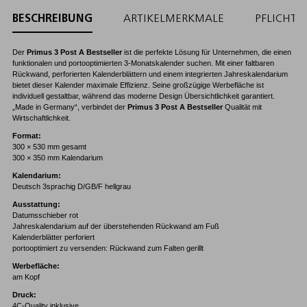
BESCHREIBUNG
ARTIKELMERKMALE
PFLICHT
Der
Primus 3 Post A Bestseller
ist die perfekte Lösung für Unternehmen, die einen
funktionalen und portooptimierten 3-Monatskalender suchen. Mit einer faltbaren
Rückwand, perforierten Kalenderblättern und einem integrierten Jahreskalendarium
bietet dieser Kalender maximale Effizienz. Seine großzügige Werbefläche ist
individuell gestaltbar, während das moderne Design Übersichtlichkeit garantiert.
„Made in Germany“, verbindet der
Primus 3 Post A Bestseller
Qualität mit
Wirtschaftlichkeit.
Format:
300 × 530 mm gesamt
300 × 350 mm Kalendarium
Kalendarium:
Deutsch 3sprachig D/GB/F hellgrau
Ausstattung:
Datumsschieber rot
Jahreskalendarium auf der überstehenden Rückwand am Fuß
Kalenderblätter perforiert
portooptimiert zu versenden: Rückwand zum Falten gerillt
Werbefläche:
am Kopf
Druck:
4C-Quality inklusive