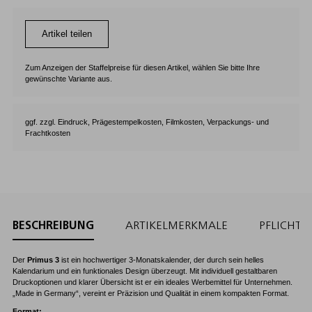
Artikel teilen
Zum Anzeigen der Staffelpreise für diesen Artikel, wählen Sie bitte Ihre
gewünschte Variante aus.
ggf. zzgl. Eindruck, Prägestempelkosten, Filmkosten, Verpackungs- und
Frachtkosten
BESCHREIBUNG
ARTIKELMERKMALE
PFLICHT
Der
Primus 3
ist ein hochwertiger 3-Monatskalender, der durch sein helles
Kalendarium und ein funktionales Design überzeugt. Mit individuell gestaltbaren
Druckoptionen und klarer Übersicht ist er ein ideales Werbemittel für Unternehmen.
„Made in Germany“, vereint er Präzision und Qualität in einem kompakten Format.
Format: