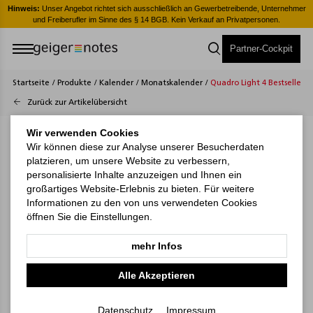
er
Hinweis:
Unser Angebot richtet sich ausschließlich an Gewerbetreibende, Unternehmer
H
und Freiberufler im Sinne des § 14 BGB. Kein Verkauf an Privatpersonen.
Partner-Cockpit
Startseite
/
Produkte
/
Kalender
/
Monatskalender
/
Quadro Light 4 Bestseller
Zurück zur Artikelübersicht
Wir verwenden Cookies
Wir können diese zur Analyse unserer Besucherdaten
platzieren, um unsere Website zu verbessern,
personalisierte Inhalte anzuzeigen und Ihnen ein
großartiges Website-Erlebnis zu bieten. Für weitere
Informationen zu den von uns verwendeten Cookies
öffnen Sie die Einstellungen.
mehr Infos
Alle Akzeptieren
Datenschutz
Impressum