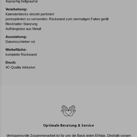
4sprachig hellgrau/rot
Verarbeitung:
Kalenderblocks einzeln perforiert
portooptimiert zu versenden: Rückwand zum viermaligen Falten gerillt
Blockhalter-Stanzung
Aufhängeöse aus Metall
Ausstattung:
Datumsschieber rot
Werbefläche:
komplette Rückwand
Druck:
4C-Quality inklusive
Optimale Beratung & Service
Vertrauensvolle Zusammenarbeit ist für uns die Basis jeden Erfolgs. Deshalb sorgen