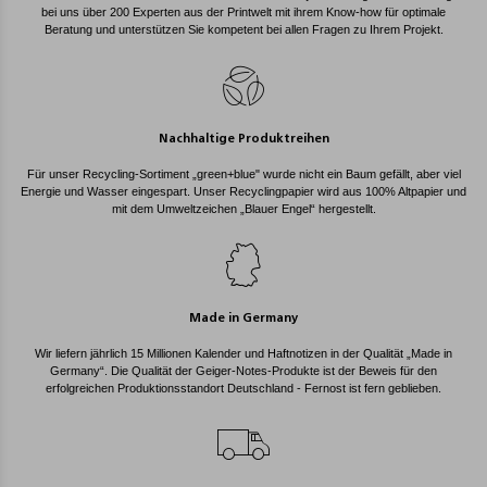
bei uns über 200 Experten aus der Printwelt mit ihrem Know-how für optimale
Beratung und unterstützen Sie kompetent bei allen Fragen zu Ihrem Projekt.
Nachhaltige Produktreihen
Für unser Recycling-Sortiment „green+blue" wurde nicht ein Baum gefällt, aber viel
Energie und Wasser eingespart. Unser Recyclingpapier wird aus 100% Altpapier und
mit dem Umweltzeichen „Blauer Engel“ hergestellt.
Made in Germany
Wir liefern jährlich 15 Millionen Kalender und Haftnotizen in der Qualität „Made in
Germany“. Die Qualität der Geiger-Notes-Produkte ist der Beweis für den
erfolgreichen Produktionsstandort Deutschland - Fernost ist fern geblieben.