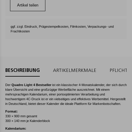
Artikel teilen
ggf. zzgl. Eindruck, Prägestempelkosten, Filmkosten, Verpackungs- und
Frachtkosten
BESCHREIBUNG
ARTIKELMERKMALE
PFLICHT
Der
Quadro Light 4 Bestseller
ist ein klassischer 4-Monatskalender, der sich durch
klare Übersicht und eine großzügige Werbefläche auszeichnet. Mit einem
mehrsprachigen Kalendarium, einer portooptimierten Verarbeitung und
hochwertigem 4C-Druck ist er ein vielseitiges und effektives Werbemittel. Hergestellt
in Deutschland, bietet dieser Kalender die ideale Plattform für Markenbotschaften.
Format:
330 × 900 mm gesamt
300 × 140 mm je Kalenderblock
Kalendarium: