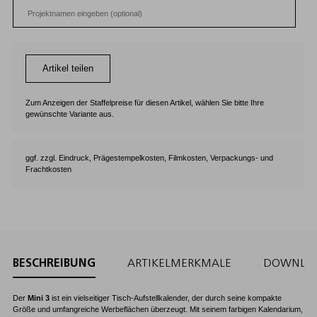
Artikel teilen
Zum Anzeigen der Staffelpreise für diesen Artikel, wählen Sie bitte Ihre
gewünschte Variante aus.
ggf. zzgl. Eindruck, Prägestempelkosten, Filmkosten, Verpackungs- und
Frachtkosten
BESCHREIBUNG
ARTIKELMERKMALE
DOWNLO
Der
Mini 3
ist ein vielseitiger Tisch-Aufstellkalender, der durch seine kompakte
Größe und umfangreiche Werbeflächen überzeugt. Mit seinem farbigen Kalendarium,