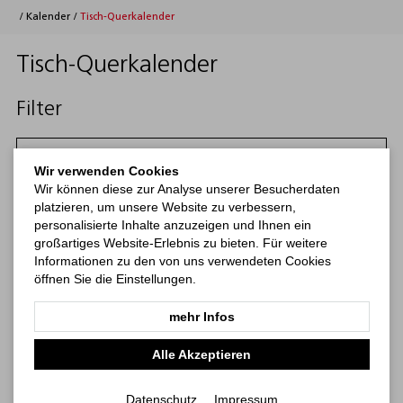
/
Kalender
/
Tisch-Querkalender
Tisch-Querkalender
Filter
Filtern
Wir verwenden Cookies
Wir können diese zur Analyse unserer Besucherdaten
Kategorien
platzieren, um unsere Website zu verbessern,
personalisierte Inhalte anzuzeigen und Ihnen ein
großartiges Website-Erlebnis zu bieten. Für weitere
Kalender
Notizbücher
Haftnotizen
Print-Werbemittel
b
Informationen zu den von uns verwendeten Cookies
öffnen Sie die Einstellungen.
mehr Infos
Alle Akzeptieren
Datenschutz
Impressum