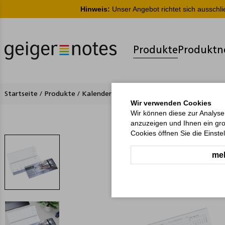
Hinweis:
Unser Angebot richtet sich ausschl
Produkte
Produktn
Startseite
/
Produkte
/
Kalender
/
Tisch-Querkalender
/
Compact
Wir verwenden Cookies
Wir können diese zur Analyse
anzuzeigen und Ihnen ein gro
Cookies öffnen Sie die Einste
meh