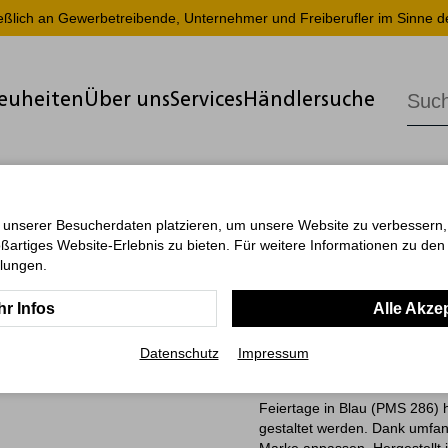
ießlich an Gewerbetreibende, Unternehmer und Freiberufler im Sinne d
euheiten
Über uns
Services
Händlersuche
 unserer Besucherdaten platzieren, um unsere Website zu verbessern, p
ßartiges Website-Erlebnis zu bieten. Für weitere Informationen zu de
Compact, 
llungen.
r Infos
Alle Akze
Der Tisch-Querkalender Compac
individuelle Gestaltungsmögl
Datenschutz
Impressum
bietet er eine klare Wochenübe
Notizraum und 3-Monats-Über
Feiertage in Blau (PMS 286) h
gestaltet werden. Dank umfang