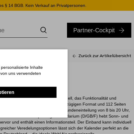
es § 14 BGB. Kein Verkauf an Privatpersonen.
Partner-Cockpit
Zurück zur Artikelübersicht
ersonalisierte Inhalte
n von uns verwendeten
Kunststoff
ptieren
t ist ein vielseitiges Einstiegsmodell, das Funktionalität und
ichkeiten kombiniert. Mit einem großzügigen Format und 112 Seiten
rsicht auf zwei Seiten, inklusive Stundeneinteilung von 8 bis 20 Uhr,
sicht. Das deutschsprachige Kalendarium (D/GB/F) hebt Sonn- und
ervor und enthält einen Informationsteil. Der Einband kann individuell
reicher Veredelungsoptionen lässt sich der Kalender perfekt an die