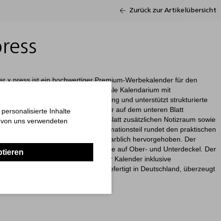
Zurück zur Artikelübersicht
ress
r x.press ist ein hochwertiger Premium-Werbekalender für den
em Schreibtisch. Das klare, funktionale Kalendarium mit
en bietet eine übersichtliche Planung und unterstützt strukturierte
 Die Stundenstruktur von 8 bis 21 Uhr auf dem unteren Blatt
ersonalisierte Inhalte
inorganisation, während das obere Blatt zusätzlichen Notizraum sowie
n von uns verwendeten
rsicht bietet. Ein ergänzender Informationsteil rundet den praktischen
ge sind zur besseren Orientierung farblich hervorgehoben. Der
nd bietet eine großzügige Werbefläche auf Ober- und Unterdeckel. Der
ptieren
its inklusive. Dank Express wird der Kalender inklusive
 nur 3 Arbeitstagen produziert. Gefertigt in Deutschland, überzeugt
rlässlichkeit und kurze Lieferzeiten.