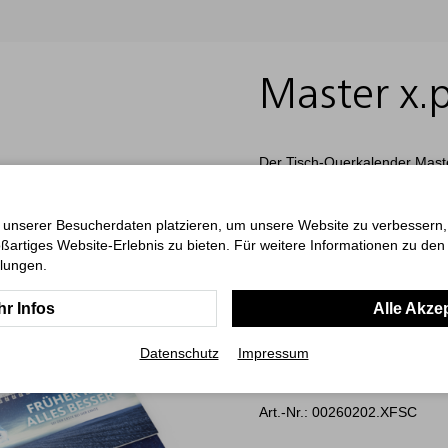
Master x.p
Der Tisch-Querkalender Maste
professionellen Einsatz auf d
Wochenaufteilung auf zwei Seit
Arbeitsabläufe im Büroalltag.
 unserer Besucherdaten platzieren, um unsere Website zu verbessern, p
ermöglicht eine präzise Term
ßartiges Website-Erlebnis zu bieten. Für weitere Informationen zu de
eine integrierte 3-Monats-Übe
llungen.
Nutzen ab. Sonn- und Feierta
individuell gestaltbare Einba
r Infos
Alle Akze
4-farbige CMYK-Druck ist bere
Werbeanbringung innerhalb von
Datenschutz
Impressum
das Produkt durch Qualität, Ve
Art.-Nr.: 00260202.XFSC