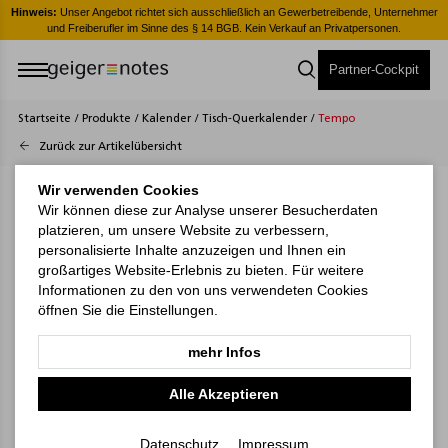
er
Hinweis:
Unser Angebot richtet sich ausschließlich an Gewerbetreibende, Unternehmer
H
und Freiberufler im Sinne des § 14 BGB. Kein Verkauf an Privatpersonen.
Partner-Cockpit
Startseite
/
Produkte
/
Kalender
/
Tisch-Querkalender
/
Tempo
Zurück zur Artikelübersicht
Wir verwenden Cookies
Wir können diese zur Analyse unserer Besucherdaten
platzieren, um unsere Website zu verbessern,
personalisierte Inhalte anzuzeigen und Ihnen ein
großartiges Website-Erlebnis zu bieten. Für weitere
Informationen zu den von uns verwendeten Cookies
öffnen Sie die Einstellungen.
mehr Infos
Alle Akzeptieren
Datenschutz
Impressum