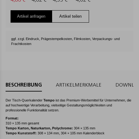
4,86 €
4,62 €
4,33 €
4,02 €
Artikel anfragen
Artikel teilen
ggf. zzgl. Eindruck, Prägestempelkosten, Filmkosten, Verpackungs- und
Frachtkosten
BESCHREIBUNG
ARTIKELMERKMALE
DOWNLO
Der Tisch-Querkalender
Tempo
ist das Premium-Werbemittel für Unternehmen, die
auf hochwertige Verarbeitung, vielseitige Gestaltungsmöglichkeiten und
professionelle Funktionalität setzen.
Format:
310 × 135 mm gesamt
Tempo Karton, Naturkarton, Polychrome:
304 × 135 mm
Tempo Kunststoff:
308 × 134 mm, 304 × 105 mm Kalenderblock