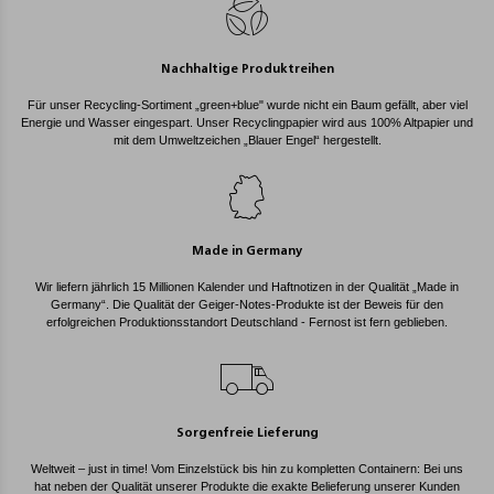
Nachhaltige Produktreihen
Für unser Recycling-Sortiment „green+blue" wurde nicht ein Baum gefällt, aber viel
Energie und Wasser eingespart. Unser Recyclingpapier wird aus 100% Altpapier und
mit dem Umweltzeichen „Blauer Engel“ hergestellt.
Made in Germany
Wir liefern jährlich 15 Millionen Kalender und Haftnotizen in der Qualität „Made in
Germany“. Die Qualität der Geiger-Notes-Produkte ist der Beweis für den
erfolgreichen Produktionsstandort Deutschland - Fernost ist fern geblieben.
Sorgenfreie Lieferung
Weltweit – just in time! Vom Einzelstück bis hin zu kompletten Containern: Bei uns
hat neben der Qualität unserer Produkte die exakte Belieferung unserer Kunden