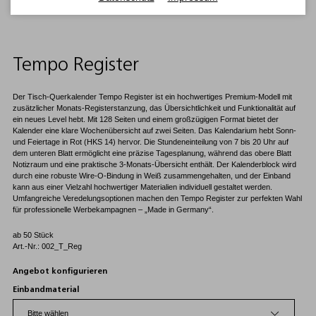
Tempo Register
Der Tisch-Querkalender Tempo Register ist ein hochwertiges Premium-Modell mit
zusätzlicher Monats-Registerstanzung, das Übersichtlichkeit und Funktionalität auf
ein neues Level hebt. Mit 128 Seiten und einem großzügigen Format bietet der
Kalender eine klare Wochenübersicht auf zwei Seiten. Das Kalendarium hebt Sonn-
und Feiertage in Rot (HKS 14) hervor. Die Stundeneinteilung von 7 bis 20 Uhr auf
dem unteren Blatt ermöglicht eine präzise Tagesplanung, während das obere Blatt
Notizraum und eine praktische 3-Monats-Übersicht enthält. Der Kalenderblock wird
durch eine robuste Wire-O-Bindung in Weiß zusammengehalten, und der Einband
kann aus einer Vielzahl hochwertiger Materialien individuell gestaltet werden.
Umfangreiche Veredelungsoptionen machen den Tempo Register zur perfekten Wahl
für professionelle Werbekampagnen – „Made in Germany“.
ab 50 Stück
Art.-Nr.: 002_T_Reg
Angebot konfigurieren
Einbandmaterial