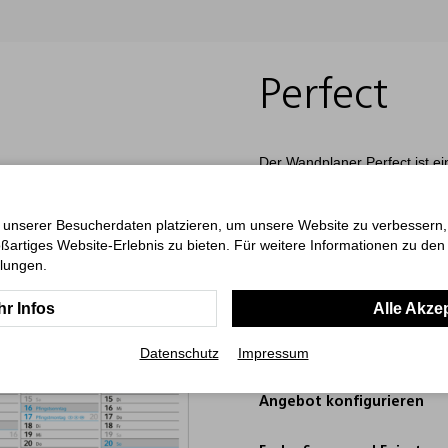
Perfect
Der Wandplaner Perfect ist ei
Der Tafelkalender ist beidseit
helle Jahreszahl (hellgrau) 
Kalendarium (Deutsch) sorgt fü
 unserer Besucherdaten platzieren, um unsere Website zu verbessern, p
weißem Karton, ist der Wandp
ßartiges Website-Erlebnis zu bieten. Für weitere Informationen zu de
Jahreszahl auf jeder Seite bie
llungen.
4C-Druck. „Made in Germany“ –
r Infos
Alle Akze
ab 100 Stück
Art.-Nr.: 00042
Datenschutz
Impressum
Angebot konfigurieren