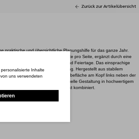
Zurück zur Artikelübersicht
ne praktische und übersichtliche Planungshilfe für das ganze Jahr.
ig bedruckt und zeigt jeweils 6 Monate pro Seite, ergänzt durch eine
und farblich hervorgehobene Sonn- und Feiertage. Das einsprachige
r eine klare und intuitive Darstellung. Hergestellt aus stabilem
ersonalisierte Inhalte
laner langlebig und robust. Die Werbefläche am Kopf links neben der
n von uns verwendeten
tet ausreichend Platz für die individuelle Gestaltung in hochwertigem
 Qualität und Funktionalität perfekt kombiniert.
ptieren