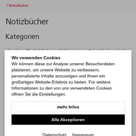
/
Notizbücher
Notizbücher
Kategorien
Kalender
Notizbücher
Haftnotizen
Print-Werbemittel
Wir verwenden Cookies
Wir können diese zur Analyse unserer Besucherdaten
platzieren, um unsere Website zu verbessern,
personalisierte Inhalte anzuzeigen und Ihnen ein
großartiges Website-Erlebnis zu bieten. Für weitere
Informationen zu den von uns verwendeten Cookies
öffnen Sie die Einstellungen.
mehr Infos
Alle Akzeptieren
Hardcover-Notizbücher
Softcover-Notizbücher
Datenschutz
Impressum
Mehr erfahren
Mehr erfahren