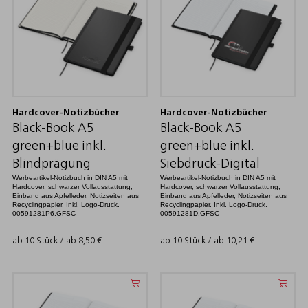
Hardcover-Notizbücher
Hardcover-Notizbücher
Black-Book A5
Black-Book A5
green+blue inkl.
green+blue inkl.
Blindprägung
Siebdruck-Digital
Werbeartikel-Notizbuch in DIN A5 mit
Werbeartikel-Notizbuch in DIN A5 mit
Hardcover, schwarzer Vollausstattung,
Hardcover, schwarzer Vollausstattung,
Einband aus Apfelleder, Notizseiten aus
Einband aus Apfelleder, Notizseiten aus
Recyclingpapier. Inkl. Logo-Druck.
Recyclingpapier. Inkl. Logo-Druck.
00591281P6.GFSC
00591281D.GFSC
ab 10 Stück / ab
8,50
€
ab 10 Stück / ab
10,21
€