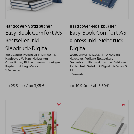
Hardcover-Notizbücher
Hardcover-Notizbücher
Easy-Book Comfort A5
Easy-Book Comfort A5
Bestseller inkl.
x.press inkl. Siebdruck-
Siebdruck-Digital
Digital
Werbeartikel-Notizbuch in DIN A5 mit
Werbeartikel-Notizbuch in DIN A5 mit
Hardcover, Vollkaro-Notizseiten,
Hardcover, Vollkaro-Notizseiten,
Gummiband, Einband aus matt-farbigem
Gummiband, Einband aus matt-farbigem
Papier. Inkl. Logo-Druck.
Papier. Inkl. Siebdruck-Digital. Lieferzeit 3
3 Varianten
AT.
3 Varianten
ab 25 Stück / ab
3,95
€
ab 10 Stück / ab
5,50
€