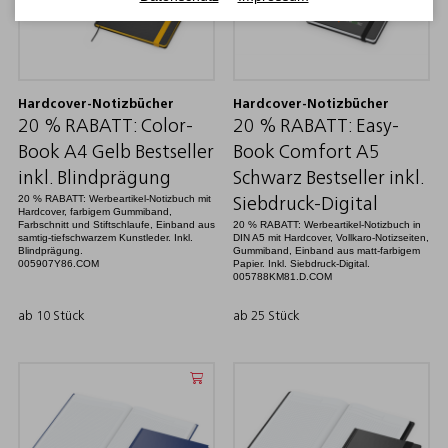
Hardcover-Notizbücher
Hardcover-Notizbücher
20 % RABATT: Color-
20 % RABATT: Easy-
Book A4 Gelb Bestseller
Book Comfort A5
inkl. Blindprägung
Schwarz Bestseller inkl.
20 % RABATT: Werbeartikel-Notizbuch mit
Siebdruck-Digital
Hardcover, farbigem Gummiband,
Farbschnitt und Stiftschlaufe, Einband aus
20 % RABATT: Werbeartikel-Notizbuch in
samtig-tiefschwarzem Kunstleder. Inkl.
DIN A5 mit Hardcover, Vollkaro-Notizseiten,
Blindprägung.
Gummiband, Einband aus matt-farbigem
005907Y86.COM
Papier. Inkl. Siebdruck-Digital.
005788KM81.D.COM
ab 10 Stück
ab 25 Stück