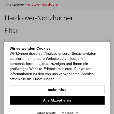
/
Notizbücher
/
Hardcover-Notizbücher
Hardcover-Notizbücher
Filter
Filtern
Wir verwenden Cookies
Wir können diese zur Analyse unserer Besucherdaten
Kategorien
platzieren, um unsere Website zu verbessern,
personalisierte Inhalte anzuzeigen und Ihnen ein
großartiges Website-Erlebnis zu bieten. Für weitere
Kalender
Notizbücher
Haftnotizen
Print-Werbemittel
b
Informationen zu den von uns verwendeten Cookies
öffnen Sie die Einstellungen.
mehr Infos
Alle Akzeptieren
Datenschutz
Impressum