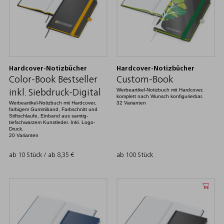
Hardcover-Notizbücher
Hardcover-Notizbücher
Color-Book Bestseller
Custom-Book
Werbeartikel-Notizbuch mit Hardcover,
inkl. Siebdruck-Digital
komplett nach Wunsch konfigurierbar.
Werbeartikel-Notizbuch mit Hardcover,
32 Varianten
farbigem Gummiband, Farbschnitt und
Stiftschlaufe, Einband aus samtig-
tiefschwarzem Kunstleder. Inkl. Logo-
Druck.
20 Varianten
ab 10 Stück / ab
8,35
€
ab 100 Stück