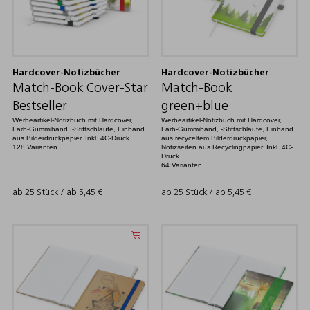
Hardcover-Notizbücher
Hardcover-Notizbücher
Match-Book Cover-Star
Match-Book
Bestseller
green+blue
Werbeartikel-Notizbuch mit Hardcover,
Werbeartikel-Notizbuch mit Hardcover,
Farb-Gummiband, -Stiftschlaufe, Einband
Farb-Gummiband, -Stiftschlaufe, Einband
aus Bilderdruckpapier. Inkl. 4C-Druck.
aus recyceltem Bilderdruckpapier,
128 Varianten
Notizseiten aus Recyclingpapier. Inkl. 4C-
Druck.
64 Varianten
ab 25 Stück / ab
5,45
€
ab 25 Stück / ab
5,45
€