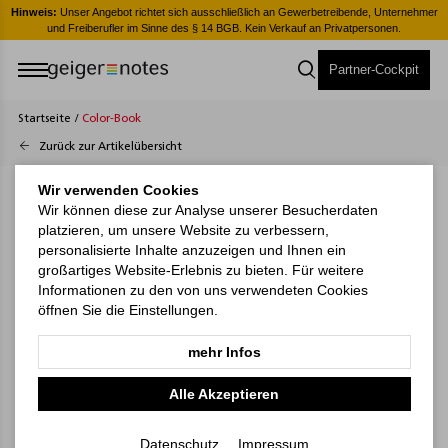
er
Hinweis:
Unser Angebot richtet sich ausschließlich an Gewerbetreibende, Unternehmer
H
und Freiberufler im Sinne des § 14 BGB. Kein Verkauf an Privatpersonen.
Partner-Cockpit
Startseite
/
Color-Book
Zurück zur Artikelübersicht
Wir verwenden Cookies
Wir können diese zur Analyse unserer Besucherdaten
platzieren, um unsere Website zu verbessern,
personalisierte Inhalte anzuzeigen und Ihnen ein
großartiges Website-Erlebnis zu bieten. Für weitere
Informationen zu den von uns verwendeten Cookies
öffnen Sie die Einstellungen.
mehr Infos
Alle Akzeptieren
Datenschutz
Impressum