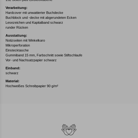
Verarbeitung:
Hardcover mit unwattierter Buchdecke
Buchblock und -decke mit abgerundeten Ecken
Lesezeichen und Kapitalband schwarz
runder Rücken
Ausstattung:
Notizseiten mit Winkelkaro
Mikroperforation
Einstecktasche
Gummiband 15 mm, Farbschnitt sowie Stiftschlaufe
Vor- und Nachsatzpapier schwarz
Einband:
schwarz
Material:
Hochweißes Schreibpapier 90 g/m²