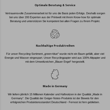
Optimale Beratung & Service
Vertrauensvolle Zusammenarbeit ist für uns die Basis jeden Erfolgs. Deshalb sorgen
bei uns über 200 Experten aus der Printwelt mit ihrem Know-how für optimale
Beratung und unterstützen Sie kompetent bei allen Fragen zu Ihrem Projekt.
Nachhaltige Produktreihen
Für unser Recycling-Sortiment „green+blue" wurde nicht ein Baum gefällt, aber viel
Energie und Wasser eingespart. Unser Recyclingpapier wird aus 100% Altpapier und
mit dem Umweltzeichen „Blauer Engel“ hergestellt.
Made in Germany
Wir liefern jährlich 15 Millionen Kalender und Haftnotizen in der Qualität „Made in
Germany“. Die Qualität der Geiger-Notes-Produkte ist der Beweis für den
erfolgreichen Produktionsstandort Deutschland - Fernost ist fern geblieben.