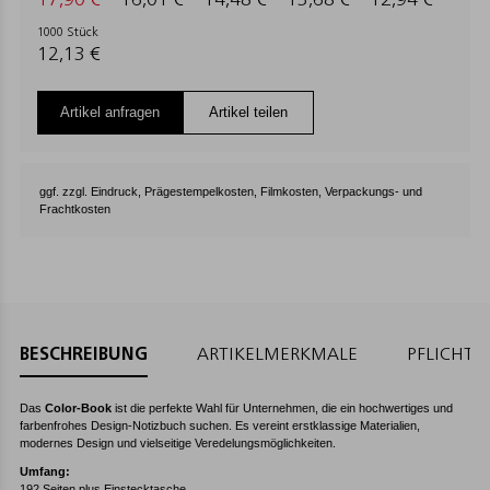
17,90 €
16,01 €
14,48 €
13,68 €
12,94 €
1000 Stück
12,13 €
Artikel anfragen
Artikel teilen
ggf. zzgl. Eindruck, Prägestempelkosten, Filmkosten, Verpackungs- und
Frachtkosten
BESCHREIBUNG
ARTIKELMERKMALE
PFLICHT
Das
Color-Book
ist die perfekte Wahl für Unternehmen, die ein hochwertiges und
farbenfrohes Design-Notizbuch suchen. Es vereint erstklassige Materialien,
modernes Design und vielseitige Veredelungsmöglichkeiten.
Umfang:
192 Seiten plus Einstecktasche