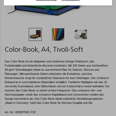
Color-Book, A4, Tivoli-Soft
Das Color-Book ist ein elegantes und modernes Design-Notizbuch, das
Funktionalität und farbenfrohe Akzente kombiniert. Mit 192 Seiten aus hochweißem
90-g/m²-Schreibpapier bietet es ausreichend Platz für Notizen, Skizzen und
Planungen. Mikroperforierte Seiten erleichtern die Entnahme, und eine
Einstecktasche sorgt für zusätzlichen Stauraum für lose Unterlagen. Der schwarze
Einband ist in verschiedenen Materialien erhältlich. Farbliche Highlights wie das 15
mm breite Gummiband, eine Stiftschlaufe und ein Farbschnitt in einem lebhaften Ton
machen das Color-Book zu einem echten Hingucker. Das schwarze Vor- und
Nachsatzpapier sowie das schwarze Kapitalband und Lesezeichen runden das
Design harmonisch ab. Das Color-Book bietet zahlreiche Veredelungsoptionen.
„Made in Germany“ steht das Color-Book für höchste Qualität und Stil.
Art.-Nr.: 00590700C.FSC