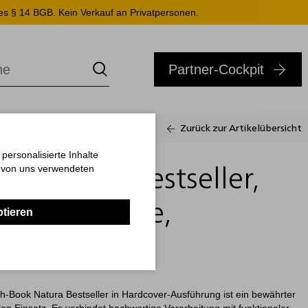
es § 14 BGB. Kein Verkauf an Privatpersonen.
Partner-Cockpit
Zurück zur Artikelübersicht
ersonalisierte Inhalte
n von uns verwendeten
k Natura Bestseller,
lkaro, Creme,
ptieren
l, gelb
-Book Natura Bestseller in Hardcover-Ausführung ist ein bewährter