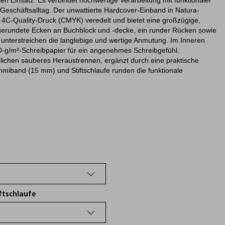
len Einsatz. Es verbindet hochwertige Verarbeitung mit funktionaler
 Geschäftsalltag. Der unwattierte Hardcover-Einband in Natura-
m 4C-Quality-Druck (CMYK) veredelt und bietet eine großzügige,
erundete Ecken an Buchblock und -decke, ein runder Rücken sowie
unterstreichen die langlebige und wertige Anmutung. Im Inneren
0-g/m²-Schreibpapier für ein angenehmes Schreibgefühl.
glichen sauberes Heraustrennen, ergänzt durch eine praktische
miband (15 mm) und Stiftschlaufe runden die funktionale
ftschlaufe