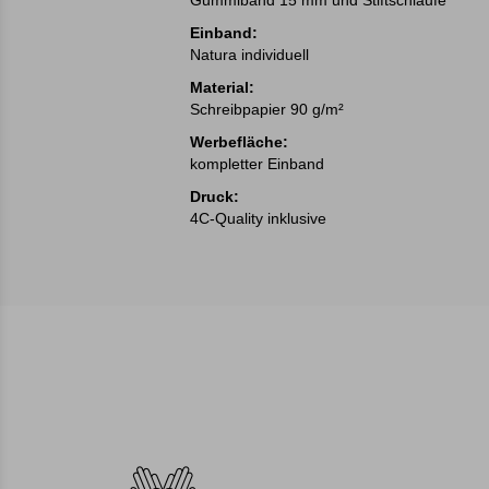
Gummiband 15 mm und Stiftschlaufe
Einband:
Natura individuell
Material:
Schreibpapier 90 g/m²
Werbefläche:
kompletter Einband
Druck:
4C-Quality inklusive