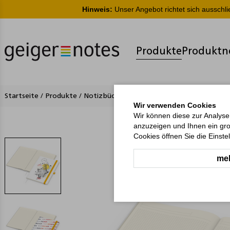
Hinweis:
Unser Angebot richtet sich ausschl
Produkte
Produktn
Startseite
/
Produkte
/
Notizbücher
/
Hardcover-Notizbücher
/
Mat
Wir verwenden Cookies
Wir können diese zur Analyse
anzuzeigen und Ihnen ein gro
Cookies öffnen Sie die Einste
meh