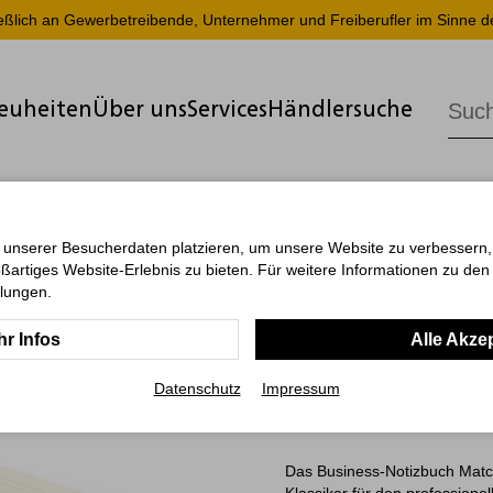
ießlich an Gewerbetreibende, Unternehmer und Freiberufler im Sinne d
euheiten
Über uns
Services
Händlersuche
ch-Book Natura Bestseller
 unserer Besucherdaten platzieren, um unsere Website zu verbessern, p
ßartiges Website-Erlebnis zu bieten. Für weitere Informationen zu de
Match-Boo
llungen.
A4, Winke
r Infos
Alle Akze
individuel
Datenschutz
Impressum
Das Business-Notizbuch Match