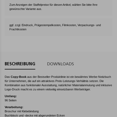
Zum Anzeigen der Staffelpreise für diesen Artikel, wählen Sie bitte Ihre
gewünschte Variante aus.
ggf. zzgl. Eindruck, Prägestempelkosten, Filmkosten, Verpackungs- und
Frachtkosten
BESCHREIBUNG
DOWNLOADS
Das
Copy-Book
aus der Bestseller-Produktlinie ist ein bewährtes Werbe-Notizbuch
für Unternehmen, die auf ein attraktives Preis-Leistungs-Verhältnis setzen. Die
Kombination aus funktionaler Ausstattung, natürlicher Materialanmutung und inklusive
Logo-Druck macht es zu einem vielseitig einsetzbaren Werbeträger.
Umfang:
96 Seiten
Verarbeitung:
Broschur mit Klebebindung
Buchblock und -decke mit abgerundeten Ecken