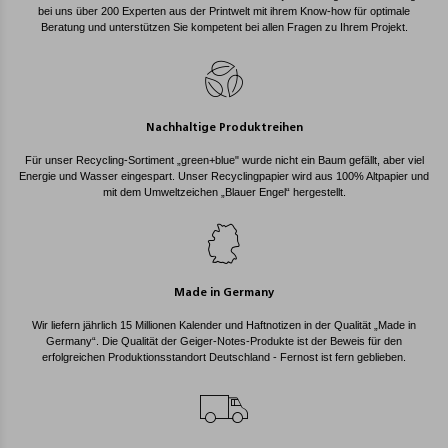
bei uns über 200 Experten aus der Printwelt mit ihrem Know-how für optimale
Beratung und unterstützen Sie kompetent bei allen Fragen zu Ihrem Projekt.
Nachhaltige Produktreihen
Für unser Recycling-Sortiment „green+blue" wurde nicht ein Baum gefällt, aber viel
Energie und Wasser eingespart. Unser Recyclingpapier wird aus 100% Altpapier und
mit dem Umweltzeichen „Blauer Engel“ hergestellt.
Made in Germany
Wir liefern jährlich 15 Millionen Kalender und Haftnotizen in der Qualität „Made in
Germany“. Die Qualität der Geiger-Notes-Produkte ist der Beweis für den
erfolgreichen Produktionsstandort Deutschland - Fernost ist fern geblieben.