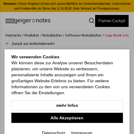
er
Hinweis:
Unser Angebot richtet sich ausschließlich an Gewerbetreibende, Unternehmer
H
und Freiberufler im Sinne des § 14 BGB. Kein Verkauf an Privatpersonen.
Partner-Cockpit
Startseite
/
Produkte
/
Notizbücher
/
Softcover-Notizbücher
/
Copy-Book Creme B
Zurück zur Artikelübersicht
Wir verwenden Cookies
Wir können diese zur Analyse unserer Besucherdaten
platzieren, um unsere Website zu verbessern,
personalisierte Inhalte anzuzeigen und Ihnen ein
großartiges Website-Erlebnis zu bieten. Für weitere
Informationen zu den von uns verwendeten Cookies
öffnen Sie die Einstellungen.
mehr Infos
Alle Akzeptieren
Datenschutz
Impressum