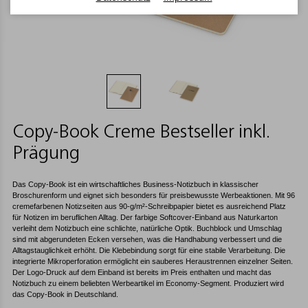
Copy-Book Creme Bestseller inkl.
Prägung
Das Copy-Book ist ein wirtschaftliches Business-Notizbuch in klassischer
Broschurenform und eignet sich besonders für preisbewusste Werbeaktionen. Mit 96
cremefarbenen Notizseiten aus 90-g/m²-Schreibpapier bietet es ausreichend Platz
für Notizen im beruflichen Alltag. Der farbige Softcover-Einband aus Naturkarton
verleiht dem Notizbuch eine schlichte, natürliche Optik. Buchblock und Umschlag
sind mit abgerundeten Ecken versehen, was die Handhabung verbessert und die
Alltagstauglichkeit erhöht. Die Klebebindung sorgt für eine stabile Verarbeitung. Die
integrierte Mikroperforation ermöglicht ein sauberes Heraustrennen einzelner Seiten.
Der Logo-Druck auf dem Einband ist bereits im Preis enthalten und macht das
Notizbuch zu einem beliebten Werbeartikel im Economy-Segment. Produziert wird
das Copy-Book in Deutschland.