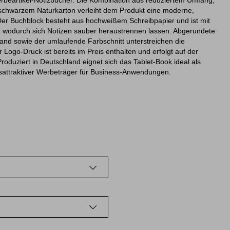
erbeartikel-Notizbücher. Die Kombination aus reduziertem Umfang,
schwarzem Naturkarton verleiht dem Produkt eine moderne,
Der Buchblock besteht aus hochweißem Schreibpapier und ist mit
t, wodurch sich Notizen sauber heraustrennen lassen. Abgerundete
nd sowie der umlaufende Farbschnitt unterstreichen die
 Logo-Druck ist bereits im Preis enthalten und erfolgt auf der
duziert in Deutschland eignet sich das Tablet-Book ideal als
eisattraktiver Werbeträger für Business-Anwendungen.