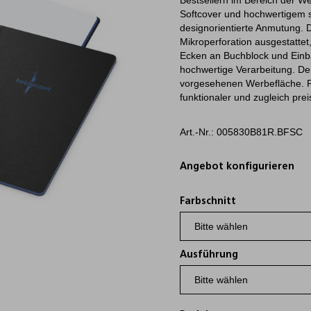
Bestsellern im Bereich der W
Softcover und hochwertigem 
designorientierte Anmutung. 
Mikroperforation ausgestatte
Ecken an Buchblock und Einba
hochwertige Verarbeitung. Der
vorgesehenen Werbefläche. Pro
funktionaler und zugleich pr
Art.-Nr.: 005830B81R.BFSC
Angebot konfigurieren
Farbschnitt
Ausführung