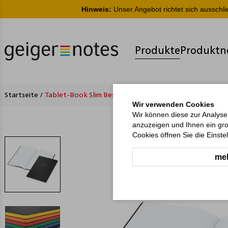
Hinweis:
Unser Angebot richtet sich ausschl
Produkte
Produktn
Startseite
/
Tablet-Book Slim Bestseller inkl. Prägung
Wir verwenden Cookies
Wir können diese zur Analyse
anzuzeigen und Ihnen ein gro
Cookies öffnen Sie die Einste
meh