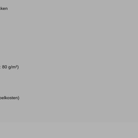
cken
: 80 g/m²)
pelkosten)