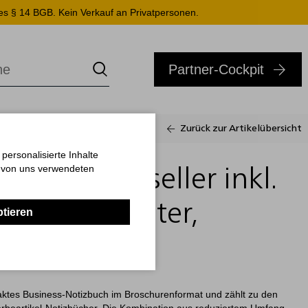
es § 14 BGB. Kein Verkauf an Privatpersonen.
Partner-Cockpit
Zurück zur Artikelübersicht
ersonalisierte Inhalte
n von uns verwendeten
k Slim Bestseller inkl.
A4, Punktraster,
ptieren
u
aktes Business-Notizbuch im Broschurenformat und zählt zu den