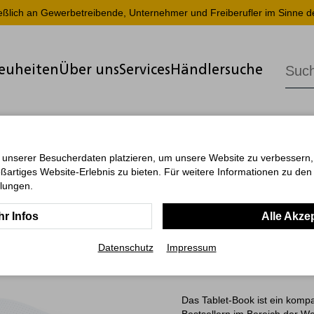
ießlich an Gewerbetreibende, Unternehmer und Freiberufler im Sinne d
euheiten
Über uns
Services
Händlersuche
 unserer Besucherdaten platzieren, um unsere Website zu verbessern, p
ßartiges Website-Erlebnis zu bieten. Für weitere Informationen zu de
Tablet-Boo
llungen.
Prägung, 
r Infos
Alle Akze
mittelbla
Datenschutz
Impressum
Das Tablet-Book ist ein komp