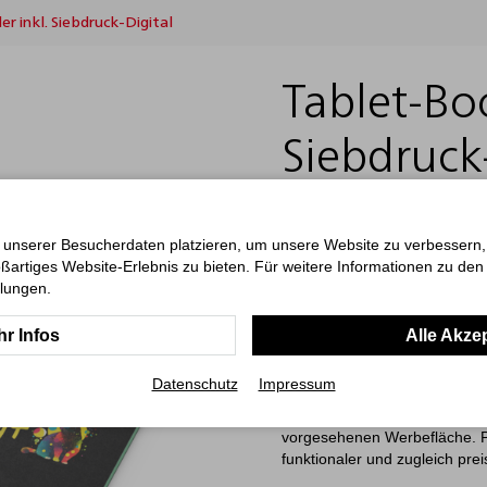
er inkl. Siebdruck-Digital
Tablet-Boo
Siebdruck-
Punktrast
 unserer Besucherdaten platzieren, um unsere Website zu verbessern, p
ßartiges Website-Erlebnis zu bieten. Für weitere Informationen zu de
Das Tablet-Book ist ein komp
llungen.
Bestsellern im Bereich der W
Softcover und hochwertigem 
r Infos
Alle Akze
designorientierte Anmutung. 
Mikroperforation ausgestatte
Datenschutz
Impressum
Ecken an Buchblock und Einba
hochwertige Verarbeitung. Der
vorgesehenen Werbefläche. Pro
funktionaler und zugleich pr