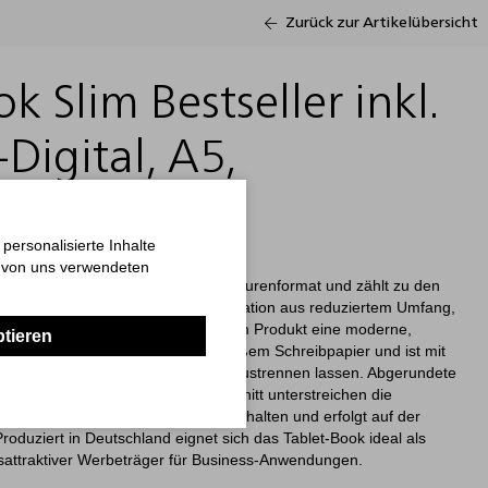
Zurück zur Artikelübersicht
k Slim Bestseller inkl.
Digital, A5,
er, grün
ersonalisierte Inhalte
n von uns verwendeten
aktes Business-Notizbuch im Broschurenformat und zählt zu den
erbeartikel-Notizbücher. Die Kombination aus reduziertem Umfang,
schwarzem Naturkarton verleiht dem Produkt eine moderne,
ptieren
Der Buchblock besteht aus hochweißem Schreibpapier und ist mit
t, wodurch sich Notizen sauber heraustrennen lassen. Abgerundete
nd sowie der umlaufende Farbschnitt unterstreichen die
 Logo-Druck ist bereits im Preis enthalten und erfolgt auf der
duziert in Deutschland eignet sich das Tablet-Book ideal als
eisattraktiver Werbeträger für Business-Anwendungen.