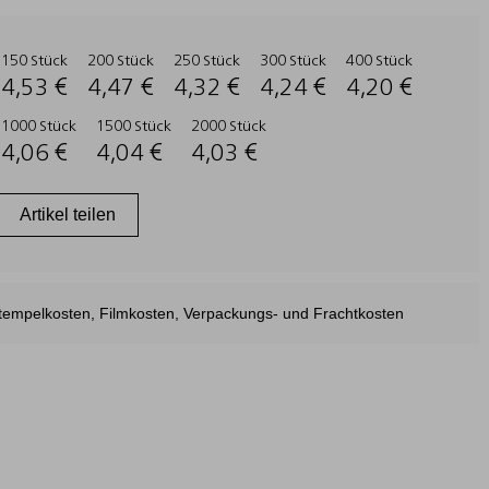
150 Stück
200 Stück
250 Stück
300 Stück
400 Stück
4,53 €
4,47 €
4,32 €
4,24 €
4,20 €
1000 Stück
1500 Stück
2000 Stück
4,06 €
4,04 €
4,03 €
Artikel teilen
estempelkosten, Filmkosten, Verpackungs- und Frachtkosten