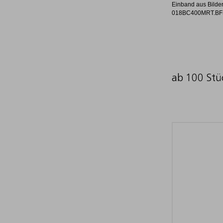
Einband aus Bilder
018BC400MRT.B
ab 100 Stü