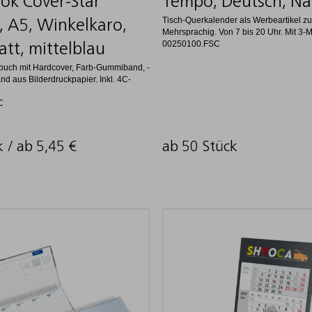
ok Cover-Star
Tempo, Deutsch, Na
Tisch-Querkalender als Werbeartikel z
r, A5, Winkelkaro,
Mehrsprachig. Von 7 bis 20 Uhr. Mit 3-
00250100.FSC
tt, mittelblau
zbuch mit Hardcover, Farb-Gummiband, -
and aus Bilderdruckpapier. Inkl. 4C-
C
k / ab
5,45
€
ab 50 Stück