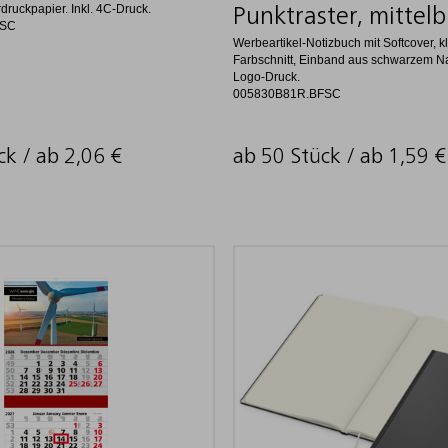
druckpapier. Inkl. 4C-Druck.
Punktraster, mittelb
FSC
Werbeartikel-Notizbuch mit Softcover, 
Farbschnitt, Einband aus schwarzem Nat
Logo-Druck.
005830B81R.BFSC
ck / ab
2,06
€
ab 50 Stück / ab
1,59
€