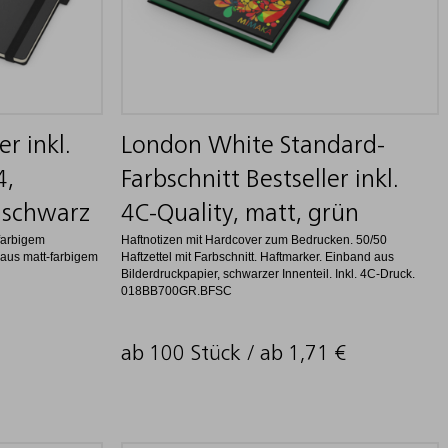
r inkl.
London White Standard-
4,
Farbschnitt Bestseller inkl.
 schwarz
4C-Quality, matt, grün
farbigem
Haftnotizen mit Hardcover zum Bedrucken. 50/50
aus matt-farbigem
Haftzettel mit Farbschnitt. Haftmarker. Einband aus
Bilderdruckpapier, schwarzer Innenteil. Inkl. 4C-Druck.
018BB700GR.BFSC
ab 100 Stück / ab
1,71
€