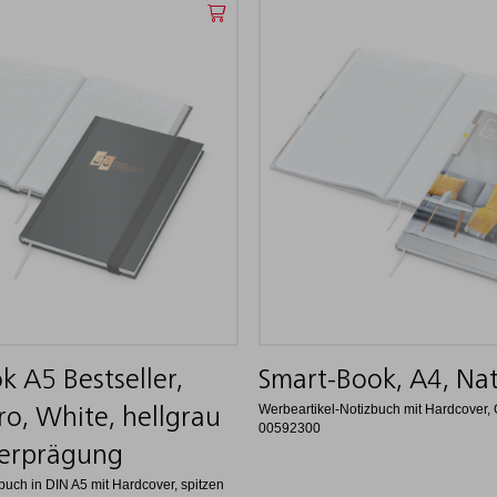
k A5 Bestseller,
Smart-Book, A4, Na
Werbeartikel-Notizbuch mit Hardcover
o, White, hellgrau
00592300
ferprägung
buch in DIN A5 mit Hardcover, spitzen