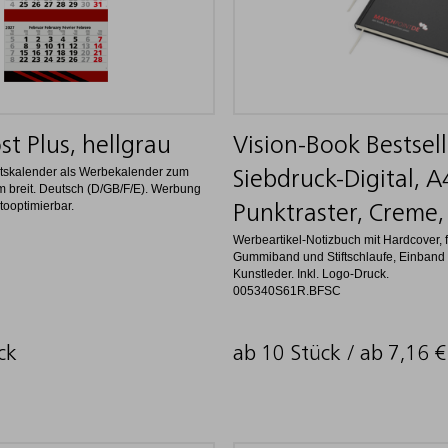
st Plus, hellgrau
Vision-Book Bestselle
tskalender als Werbekalender zum
Siebdruck-Digital, A
 breit. Deutsch (D/GB/F/E). Werbung
ooptimierbar.
Punktraster, Creme,
Werbeartikel-Notizbuch mit Hardcover, 
Gummiband und Stiftschlaufe, Einband 
Kunstleder. Inkl. Logo-Druck.
005340S61R.BFSC
ck
ab 10 Stück / ab
7,16
€