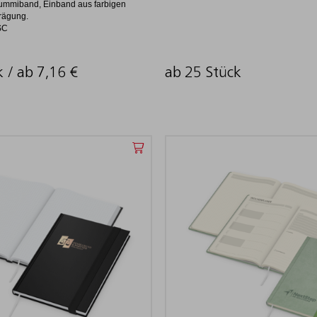
ummiband, Einband aus farbigen
Prägung.
SC
k / ab
7,16
€
ab 25 Stück