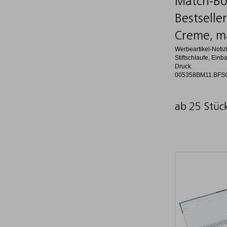
Match-Bo
Bestselle
Creme, ma
Werbeartikel-Noti
Stiftschlaufe, Einb
Druck.
005358BM11.BFS
ab 25 Stüc