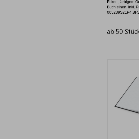
Ecken, farbigem G
Buchleinen. Inkl. 
005239S21P4.BF
ab 50 Stüc