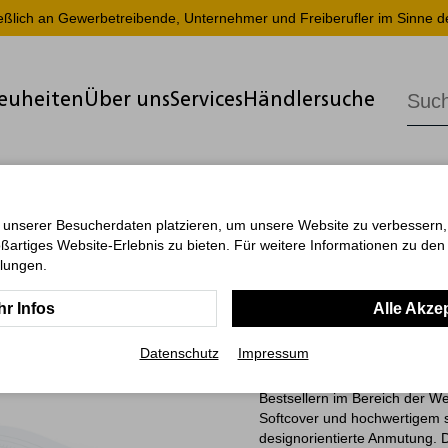
ießlich an Gewerbetreibende, Unternehmer und Freiberufler im Sinne d
euheiten
Über uns
Services
Händlersuche
 unserer Besucherdaten platzieren, um unsere Website zu verbessern, p
ßartiges Website-Erlebnis zu bieten. Für weitere Informationen zu de
Tablet-Boo
llungen.
Prägung, 
r Infos
Alle Akze
Datenschutz
Impressum
Das Tablet-Book ist ein komp
Bestsellern im Bereich der W
Softcover und hochwertigem 
designorientierte Anmutung. 