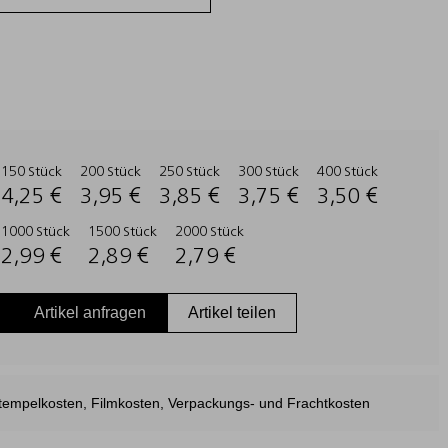
150 Stück
200 Stück
250 Stück
300 Stück
400 Stück
4,25 €
3,95 €
3,85 €
3,75 €
3,50 €
1000 Stück
1500 Stück
2000 Stück
2,99 €
2,89 €
2,79 €
Artikel anfragen
Artikel teilen
estempelkosten, Filmkosten, Verpackungs- und Frachtkosten