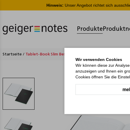
Hinweis:
Unser Angebot richtet sich ausschl
Produkte
Produktn
Startseite
/
Tablet-Book Slim Bestseller inkl. Prägung
Wir verwenden Cookies
Wir können diese zur Analyse
anzuzeigen und Ihnen ein gro
Cookies öffnen Sie die Einste
meh