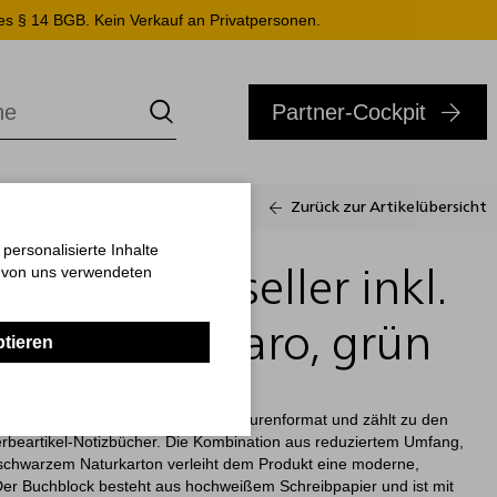
es § 14 BGB. Kein Verkauf an Privatpersonen.
Partner-Cockpit
Zurück zur Artikelübersicht
ersonalisierte Inhalte
n von uns verwendeten
k Slim Bestseller inkl.
A4, Winkelkaro, grün
ptieren
aktes Business-Notizbuch im Broschurenformat und zählt zu den
erbeartikel-Notizbücher. Die Kombination aus reduziertem Umfang,
schwarzem Naturkarton verleiht dem Produkt eine moderne,
Der Buchblock besteht aus hochweißem Schreibpapier und ist mit