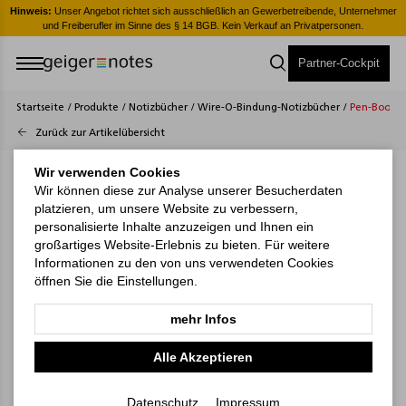
er
Hinweis:
Unser Angebot richtet sich ausschließlich an Gewerbetreibende, Unternehmer
H
und Freiberufler im Sinne des § 14 BGB. Kein Verkauf an Privatpersonen.
Partner-Cockpit
Startseite
/
Produkte
/
Notizbücher
/
Wire-O-Bindung-Notizbücher
/
Pen-Book
Zurück zur Artikelübersicht
Wir verwenden Cookies
Wir können diese zur Analyse unserer Besucherdaten
platzieren, um unsere Website zu verbessern,
personalisierte Inhalte anzuzeigen und Ihnen ein
großartiges Website-Erlebnis zu bieten. Für weitere
Informationen zu den von uns verwendeten Cookies
öffnen Sie die Einstellungen.
mehr Infos
Alle Akzeptieren
Datenschutz
Impressum