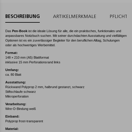
BESCHREIBUNG
ARTIKELMERKMALE
PFLICHT
Das
Pen-Book
ist die ideale Lösung für alle, die ein praktisches, funktionales und
anpassbares Notizbuch suchen. Mit seiner durchdachten Ausstattung und vielfältigen
Optionen ist es ein zuverlässiger Begleiter für den beruflichen Alltag, Schulungen
oder als hochwertiges Werbemittel.
Format:
148 × 210 mm (A5) Blattformat
inklusive 15 mm Perforationsrand links
Umfang:
ca. 80 Blatt
Ausstattung:
Rückwand Polyprop 2 mm, halbrund gestanzt, schwarz
Stiftschlaufe schwarz
Mikroperforation
Verarbeitung:
Wire-O-Bindung weiß
Einband:
Polyprop frost-transparent
Material: