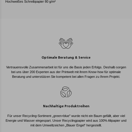
Hochweißes Schreibpapier 80 g/m²
Optimale Beratung & Service
Vertrauensvolle Zusammenarbeit ist für uns die Basis jeden Erfolgs. Deshalb sorgen
bei uns über 200 Experten aus der Printwelt mit ihrem Know-how für optimale
Beratung und unterstützen Sie kompetent bei allen Fragen zu Ihrem Projekt.
Nachhaltige Produktreihen
Für unser Recycling-Sortiment „green+blue" wurde nicht ein Baum gefällt, aber viel
Energie und Wasser eingespart. Unser Recyclingpapier wird aus 100% Altpapier und
mit dem Umweltzeichen „Blauer Engel“ hergestellt.