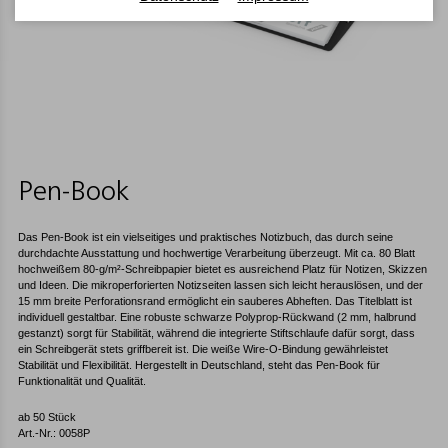
Pen-Book
Das Pen-Book ist ein vielseitiges und praktisches Notizbuch, das durch seine
durchdachte Ausstattung und hochwertige Verarbeitung überzeugt. Mit ca. 80 Blatt
hochweißem 80-g/m²-Schreibpapier bietet es ausreichend Platz für Notizen, Skizzen
und Ideen. Die mikroperforierten Notizseiten lassen sich leicht herauslösen, und der
15 mm breite Perforationsrand ermöglicht ein sauberes Abheften. Das Titelblatt ist
individuell gestaltbar. Eine robuste schwarze Polyprop-Rückwand (2 mm, halbrund
gestanzt) sorgt für Stabilität, während die integrierte Stiftschlaufe dafür sorgt, dass
ein Schreibgerät stets griffbereit ist. Die weiße Wire-O-Bindung gewährleistet
Stabilität und Flexibilität. Hergestellt in Deutschland, steht das Pen-Book für
Funktionalität und Qualität.
ab 50 Stück
Art.-Nr.: 0058P