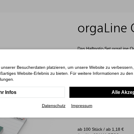
orgaLine 
Das Haftnotiz-Set orgaLine Qu
Werbefläche in einem kompakt
Büro, bei Meetings oder im Pro
Set umfasst zwei Haftnotizblö
 unserer Besucherdaten platzieren, um unsere Website zu verbessern, p
mit gepunktetem und linierte
ßartiges Website-Erlebnis zu bieten. Für weitere Informationen zu de
mit vorgedruckter To-do-List
llungen.
farbige Haftmarker zur schne
gestaltbare Softcover-Umschla
r Infos
Alle Akze
vollflächige Werbefläche. Zus
Fläche für Logo oder Werbeb
Datenschutz
Impressum
Haftnotizen ist bereits im Pre
Komplettartikel für Unternehm
ab 100 Stück / ab
1,18
€