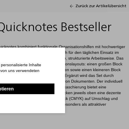
Zurück zur Artikelübersicht
Quicknotes Bestseller
icknotes kombiniert funktionale Organisationshilfen mit hochwertiger
en Softcover-Format. Es eignet sich für den täglichen Einsatz im
jektalltag und unterstützt eine klare, strukturierte Arbeitsweise. Das
cke mit unterschiedlichen Organisationslayouts: einen großen Block
ersonalisierte Inhalte
m Notizbereich für spontane Gedanken sowie einen kleineren Block
n von uns verwendeten
e für Aufgaben und Entscheidungen. Ergänzt wird das Set durch
llen Markierung und Strukturierung von Dokumenten. Der individuell
g aus Bilderdruckkarton mit Folienkaschierung bietet eine
ptieren
ätzlich steht auf beiden Haftnotizblöcken jeweils oben eine dezente
otschaft zur Verfügung. Der 4C-Druck (CMYK) auf Umschlag und
is enthalten, wodurch sich das Set besonders als attraktiver
en eignet.