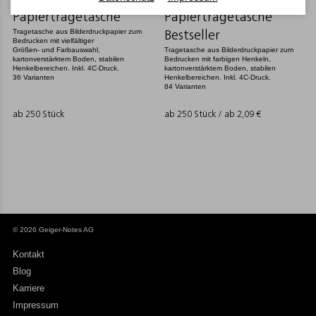
Papiertragetaschen
Papiertragetaschen
Papiertragetasche
Papiertragetasche
Tragetasche aus Bilderdruckpapier zum
Bestseller
Bedrucken mit vielfältiger
Größen- und Farbauswahl,
Tragetasche aus Bilderdruckpapier zum
kartonverstärktem Boden, stabilen
Bedrucken mit farbigen Henkeln,
Henkelbereichen. Inkl. 4C-Druck.
kartonverstärktem Boden, stabilen
36 Varianten
Henkelbereichen. Inkl. 4C-Druck.
84 Varianten
ab 250 Stück
ab 250 Stück / ab
2,09
€
© 2026 Geiger-Notes AG
Kontakt
Blog
Karriere
Impressum