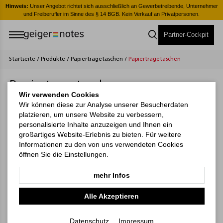
er
Hinweis:
Unser Angebot richtet sich ausschließlich an Gewerbetreibende, Unternehmer
H
und Freiberufler im Sinne des § 14 BGB. Kein Verkauf an Privatpersonen.
Partner-Cockpit
Startseite
/
Produkte
/
Papiertragetaschen
/
Papiertragetaschen
Papiertragetaschen
Wir verwenden Cookies
Wir können diese zur Analyse unserer Besucherdaten
platzieren, um unsere Website zu verbessern,
personalisierte Inhalte anzuzeigen und Ihnen ein
großartiges Website-Erlebnis zu bieten. Für weitere
Informationen zu den von uns verwendeten Cookies
öffnen Sie die Einstellungen.
mehr Infos
Alle Akzeptieren
Datenschutz
Impressum