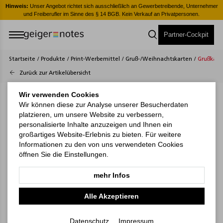
er
Hinweis:
Unser Angebot richtet sich ausschließlich an Gewerbetreibende, Unternehmer
H
und Freiberufler im Sinne des § 14 BGB. Kein Verkauf an Privatpersonen.
Partner-Cockpit
Startseite
/
Produkte
/
Print-Werbemittel
/
Gruß-/Weihnachtskarten
/
Grußkarte
Zurück zur Artikelübersicht
Wir verwenden Cookies
Wir können diese zur Analyse unserer Besucherdaten
platzieren, um unsere Website zu verbessern,
personalisierte Inhalte anzuzeigen und Ihnen ein
großartiges Website-Erlebnis zu bieten. Für weitere
Informationen zu den von uns verwendeten Cookies
öffnen Sie die Einstellungen.
mehr Infos
Alle Akzeptieren
Datenschutz
Impressum