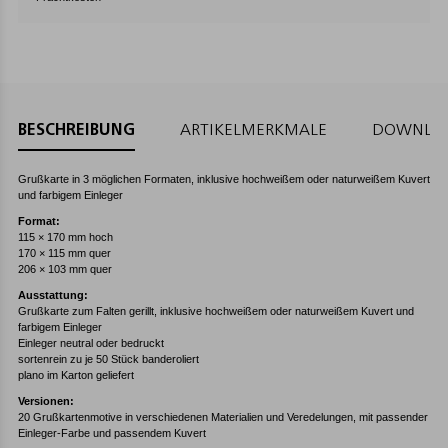
BESCHREIBUNG
ARTIKELMERKMALE
DOWNLO
Grußkarte in 3 möglichen Formaten, inklusive hochweißem oder naturweißem Kuvert
und farbigem Einleger
Format:
115 × 170 mm hoch
170 × 115 mm quer
206 × 103 mm quer
Ausstattung:
Grußkarte zum Falten gerillt, inklusive hochweißem oder naturweißem Kuvert und
farbigem Einleger
Einleger neutral oder bedruckt
sortenrein zu je 50 Stück banderoliert
plano im Karton geliefert
Versionen:
20 Grußkartenmotive in verschiedenen Materialien und Veredelungen, mit passender
Einleger-Farbe und passendem Kuvert